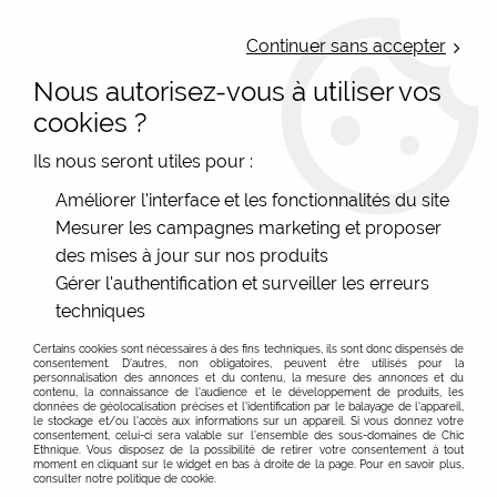
LIVRAISON OFFERTE : Mondial Relay des 35€ (Fr Be Lux) - Colissimo des
50€ | EXPEDITION LE JOUR MEME | PAIEMENT 3X ALMA
Continuer sans accepter
Nous autorisez-vous à utiliser vos
0
cookies ?
Ils nous seront utiles pour :
Accueil
>
Les marques
>
Sac cuir recyclé
>
Améliorer l'interface et les fonctionnalités du site
Portefeuille compact cuir surcyclé
>
Portefeuille compact /
Mesurer les campagnes marketing et proposer
Porte monnaie cuir original femme #6
des mises à jour sur nos produits
Gérer l'authentification et surveiller les erreurs
techniques
Certains cookies sont nécessaires à des fins techniques, ils sont donc dispensés de
consentement. D'autres, non obligatoires, peuvent être utilisés pour la
personnalisation des annonces et du contenu, la mesure des annonces et du
contenu, la connaissance de l'audience et le développement de produits, les
données de géolocalisation précises et l'identification par le balayage de l'appareil,
le stockage et/ou l'accès aux informations sur un appareil. Si vous donnez votre
consentement, celui-ci sera valable sur l’ensemble des sous-domaines de Chic
Ethnique. Vous disposez de la possibilité de retirer votre consentement à tout
moment en cliquant sur le widget en bas à droite de la page. Pour en savoir plus,
consulter notre politique de cookie.