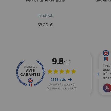
Petit cartable cuir jaune
Sac en cu
En stock
69,00 €