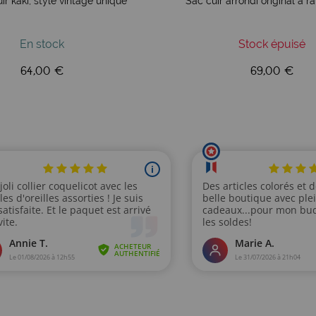
ir kaki, style vintage unique
Sac cuir arrondi original à r
En stock
Stock épuisé
64,00 €
69,00 €