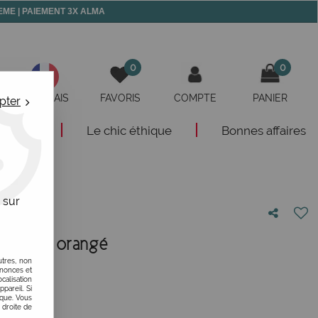
 MEME | PAIEMENT 3X ALMA
0
0
FRANÇAIS
FAVORIS
COMPTE
PANIER
pter
eautés
Le chic éthique
Bonnes affaires
 sur
r rouge orangé
utres, non
otre avis !
nnonces et
alisation
ppareil. Si
ique. Vous
 droite de