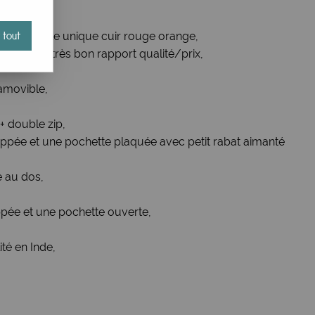
uir, modèle unique cuir rouge orange,
 tout
anale d'un très bon rapport qualité/prix,
 amovible,
+ double zip,
zippée et une pochette plaquée avec petit rabat aimanté
e au dos,
zippée et une pochette ouverte,
ité en Inde,