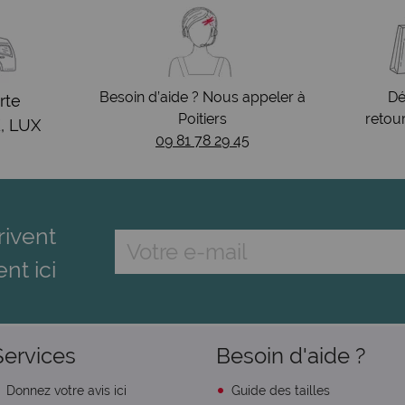
Besoin d’aide ? Nous appeler à
Dé
rte
Poitiers
retou
, LUX
09 81 78 29 45
rivent
ent ici
Services
Besoin d'aide ?
Donnez votre avis ici
Guide des tailles