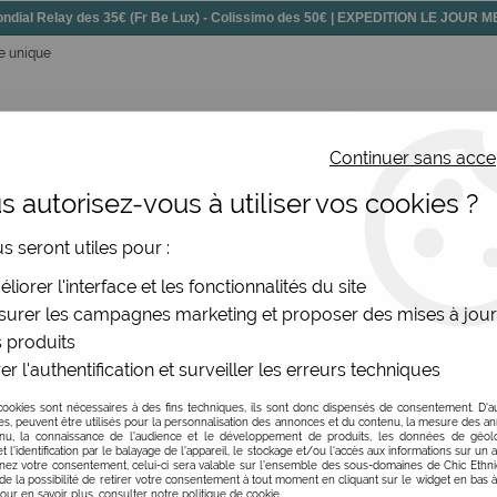
dial Relay des 35€ (Fr Be Lux) - Colissimo des 50€ | EXPEDITION LE JOUR
re unique
Continuer sans acce
 autorisez-vous à utiliser vos cookies ?
ssoires
Chaussures
Bijoux
Nouv
us seront utiles pour :
cuir carrée
>
Besace femme en cuir rouge orangé
liorer l'interface et les fonctionnalités du site
urer les campagnes marketing et proposer des mises à jour
 produits
er l'authentification et surveiller les erreurs techniques
Besace femme en cui
cookies sont nécessaires à des fins techniques, ils sont donc dispensés de consentement. D'a
Soyez le premier à donner v
res, peuvent être utilisés pour la personnalisation des annonces et du contenu, la mesure des a
nu, la connaissance de l'audience et le développement de produits, les données de géoloc
t l'identification par le balayage de l'appareil, le stockage et/ou l'accès aux informations sur un a
69
,
00
€
TTC
ez votre consentement, celui-ci sera valable sur l’ensemble des sous-domaines de Chic Ethn
de la possibilité de retirer votre consentement à tout moment en cliquant sur le widget en bas à
Pour en savoir plus, consulter notre politique de cookie.