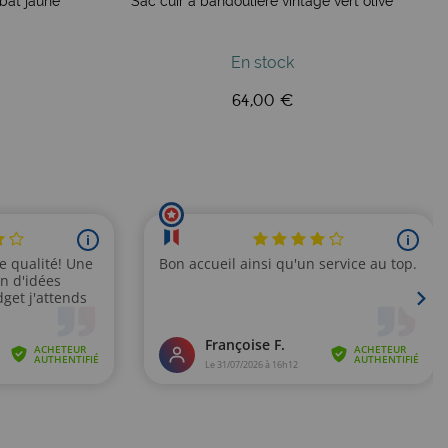
abat jaune
Sac cuir à bandoulière vintage vert olive
En stock
64,00 €