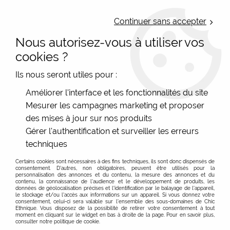
LIVRAISON OFFERTE : Mondial Relay des 35€ (Fr Be Lux) - Colissimo des
50€ | EXPEDITION LE JOUR MEME | PAIEMENT 3X ALMA
Continuer sans accepter
Nous autorisez-vous à utiliser vos
0
cookies ?
Ils nous seront utiles pour :
Accueil
>
Les marques
>
Mam'Zelle Caboche
>
Bijoux de sac
>
Améliorer l'interface et les fonctionnalités du site
Bijou de sac bohème chic Apatite Mam'Zelle Caboche
Mesurer les campagnes marketing et proposer
des mises à jour sur nos produits
Gérer l'authentification et surveiller les erreurs
techniques
Certains cookies sont nécessaires à des fins techniques, ils sont donc dispensés de
consentement. D'autres, non obligatoires, peuvent être utilisés pour la
personnalisation des annonces et du contenu, la mesure des annonces et du
contenu, la connaissance de l'audience et le développement de produits, les
données de géolocalisation précises et l'identification par le balayage de l'appareil,
le stockage et/ou l'accès aux informations sur un appareil. Si vous donnez votre
consentement, celui-ci sera valable sur l’ensemble des sous-domaines de Chic
Ethnique. Vous disposez de la possibilité de retirer votre consentement à tout
moment en cliquant sur le widget en bas à droite de la page. Pour en savoir plus,
consulter notre politique de cookie.