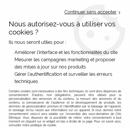
LIVRAISON OFFERTE : Mondial Relay des 35€ (Fr Be Lux) - Colissimo des
50€ | EXPEDITION LE JOUR MEME | PAIEMENT 3X ALMA
Continuer sans accepter
Nous autorisez-vous à utiliser vos
0
cookies ?
Ils nous seront utiles pour :
Accueil
>
Les marques
>
El Naturalista
>
Bottines vintage
Améliorer l'interface et les fonctionnalités du site
marron à talons El Naturalista
Mesurer les campagnes marketing et proposer
des mises à jour sur nos produits
PROMO
-
40
%
Gérer l'authentification et surveiller les erreurs
techniques
Certains cookies sont nécessaires à des fins techniques, ils sont donc dispensés de
consentement. D'autres, non obligatoires, peuvent être utilisés pour la
personnalisation des annonces et du contenu, la mesure des annonces et du
contenu, la connaissance de l'audience et le développement de produits, les
données de géolocalisation précises et l'identification par le balayage de l'appareil,
le stockage et/ou l'accès aux informations sur un appareil. Si vous donnez votre
consentement, celui-ci sera valable sur l’ensemble des sous-domaines de Chic
Ethnique. Vous disposez de la possibilité de retirer votre consentement à tout
moment en cliquant sur le widget en bas à droite de la page. Pour en savoir plus,
consulter notre politique de cookie.