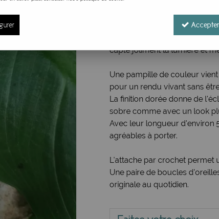
Réf. :
bo goutte acier be chic
Cette paire de boucles d'oreille
gurer
Accepter
féminine, légère et facile à port
Le motif coloré apporte de la
capte joliment la lumière et me
Une pampille de couleur vien
pour un rendu vivant sans être
La finition dorée donne de l'é
sobre comme avec un look plu
Avec leur longueur d'environ 5,
agréables à porter.
L'attache par crochet permet 
Une paire de boucles d'oreille
originale au quotidien.