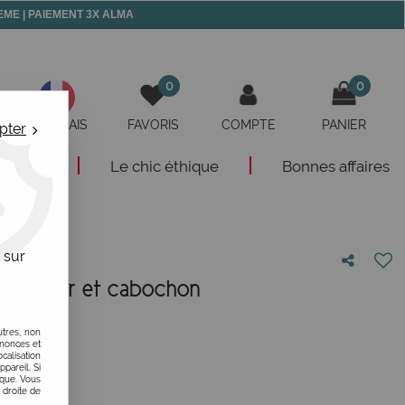
 MEME | PAIEMENT 3X ALMA
0
0
FRANÇAIS
FAVORIS
COMPTE
PANIER
pter
eautés
Le chic éthique
Bonnes affaires
 sur
utte acier et cabochon
votre avis
utres, non
nnonces et
alisation
ppareil. Si
ique. Vous
 droite de