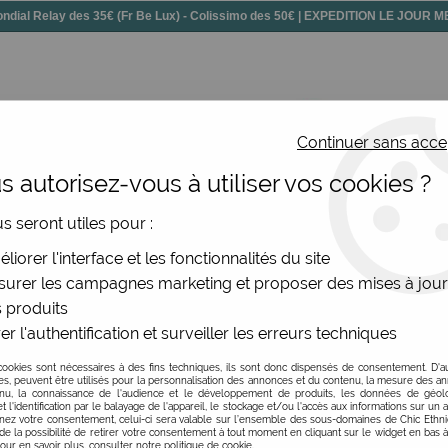
dial Relay des 35€ (Fr Be Lux) - Colissimo des 50€ | EXPEDITION LE JOUR
Continuer sans acce
 autorisez-vous à utiliser vos cookies ?
ssoires
Chaussures
Bijoux
Nouv
us seront utiles pour :
oreilles goutte acier et cabochon
liorer l'interface et les fonctionnalités du site
Be Chic Bijoux
urer les campagnes marketing et proposer des mises à jour
 produits
Boucles d'oreilles go
er l'authentification et surveiller les erreurs techniques
1
Avis
Donnez 
cookies sont nécessaires à des fins techniques, ils sont donc dispensés de consentement. D'a
res, peuvent être utilisés pour la personnalisation des annonces et du contenu, la mesure des a
nu, la connaissance de l'audience et le développement de produits, les données de géoloc
16
,
00
€
TTC
t l'identification par le balayage de l'appareil, le stockage et/ou l'accès aux informations sur un a
ez votre consentement, celui-ci sera valable sur l’ensemble des sous-domaines de Chic Ethn
de la possibilité de retirer votre consentement à tout moment en cliquant sur le widget en bas à
Pour en savoir plus, consulter notre politique de cookie.