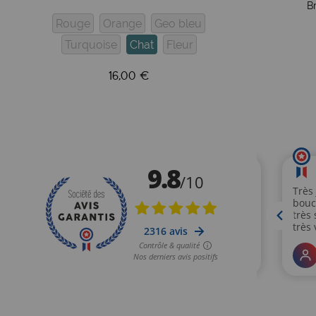
B
Rouge
Orange
Geo bleu
Turquoise
Chat
Fleur
16,00 €