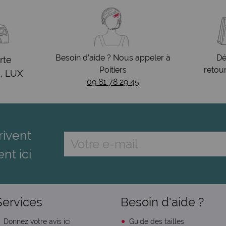
Besoin d’aide ? Nous appeler à
Dé
rte
Poitiers
retou
, LUX
09 81 78 29 45
rivent
ent ici
Services
Besoin d'aide ?
Donnez votre avis ici
Guide des tailles