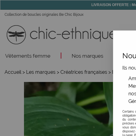
LIVRAISON OFFERTE : Mon
Collection de boucles originales Be Chic Bijoux
Nous
Vêtements femme
Nos marques
Acce
Ils no
Accueil
>
Les marques
>
Créatrices françaises
>
Boucles d'
Amé
Mes
nos
Gér
Certains 
obligatoi
du conte
précises e
vous donn
disposez 
la page. 