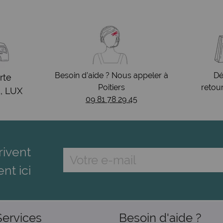
Besoin d’aide ? Nous appeler à
Dé
rte
Poitiers
retou
, LUX
09 81 78 29 45
rivent
ent ici
Services
Besoin d'aide ?