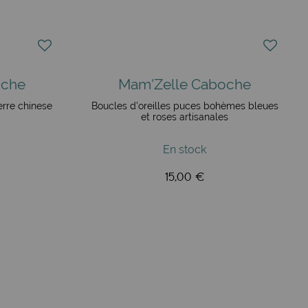
s si nécéssaire. Les attaches sont des dormeuses ou des
r un entretien simple, un chiffon doux et un soupçon de
oche
Mam'Zelle Caboche
ierre chinese
Boucles d'oreilles puces bohèmes bleues
et roses artisanales
observé la stabilité des couleurs, et constaté la
En stock
15,00 €
iévales et les façades romanes. Mam'Zelle Caboche s’inscrit
se évoquent la Vienne au printemps. Porter ses boucles,