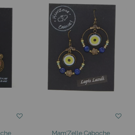
mprimée
? Préférez un cabochon pastel qui joue l’accord
dantes larges qui attrapent la lumière autour du feu de
e verre du cabochon se nettoie avec un linge microfibre.
ste intemporel. Le petit prix permet de se constituer une
Poitiers.
oche
Mam'Zelle Caboche