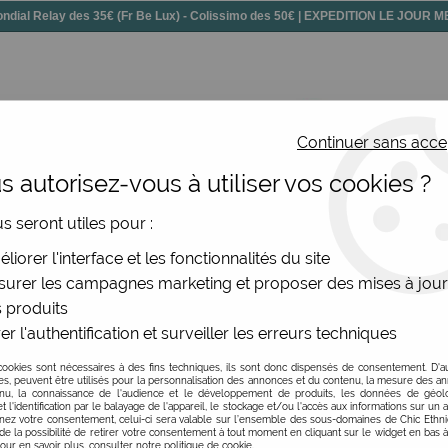
dial Relay des 35€ (Fr Be Lux) - Colissimo des 50€ | EXPEDITION LE JOUR
Continuer sans acce
 autorisez-vous à utiliser vos cookies ?
ssoires
Chaussures
Bijoux
Nouv
us seront utiles pour :
reilles
liorer l'interface et les fonctionnalités du site
urer les campagnes marketing et proposer des mises à jour
'oreilles fantaisie hippie chic
 produits
 BO hippie
er l'authentification et surveiller les erreurs techniques
isie de vous cherchiez. Ces boucles d'oreilles bohème chic et 
cookies sont nécessaires à des fins techniques, ils sont donc dispensés de consentement. D'a
PRIX
res, peuvent être utilisés pour la personnalisation des annonces et du contenu, la mesure des a
nu, la connaissance de l'audience et le développement de produits, les données de géoloc
t l'identification par le balayage de l'appareil, le stockage et/ou l'accès aux informations sur un a
s boucles d’oreille un côté vintage très tendance. Les supe
ez votre consentement, celui-ci sera valable sur l’ensemble des sous-domaines de Chic Ethn
de la possibilité de retirer votre consentement à tout moment en cliquant sur le widget en bas à
s. Les modèles proposés vont des créoles, aux boucles pendan
Pour en savoir plus, consulter notre politique de cookie.