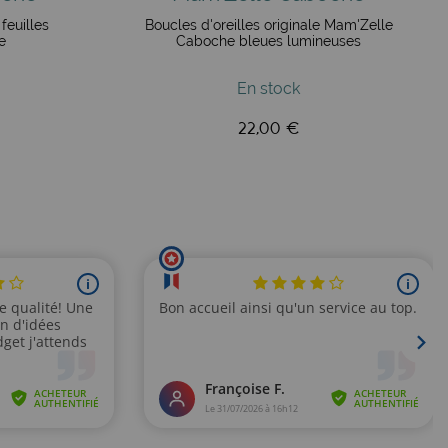
feuilles
Boucles d'oreilles originale Mam'Zelle
e
Caboche bleues lumineuses
te artisanal, un clin d’œil bohème et un doux souvenir de
En stock
22,00 €