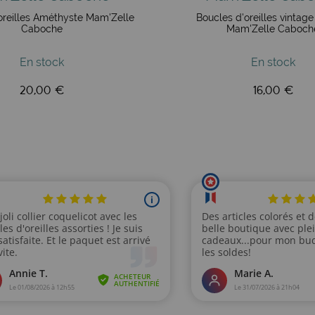
oreilles Améthyste Mam'Zelle
Boucles d'oreilles vintage 
Caboche
Mam'Zelle Caboch
gèreté et de la couleur. Derrière chaque paire se cache un ges
préféré et recevez vite votre petite pièce de poésie colorée.
En stock
En stock
20,00 €
16,00 €