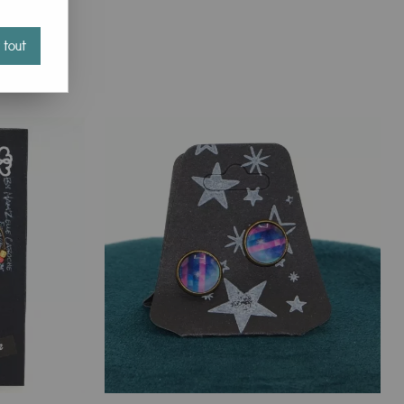
er. Fabriquées dans un petit atelier de manière artisanale,
 tout
 vieilli avant d’y insérer des cabochons de verre
jourd’hui nous sommes ravis de distribuer ses boucles
reilles en quelques clics.
 parfaitement transparente, bombée, qui amplifie un motif
 claire, puis l’ensemble est serti dans son support bronze.
roposer des pièces quasiment uniques sans faire grimper le
pois pastel. La créatrice renouvelle les dessins quasiment
ourne vite, c’est pourquoi nous ne détaillons pas chaque
e, elle ne revient pas car les séries sont très limitées ;