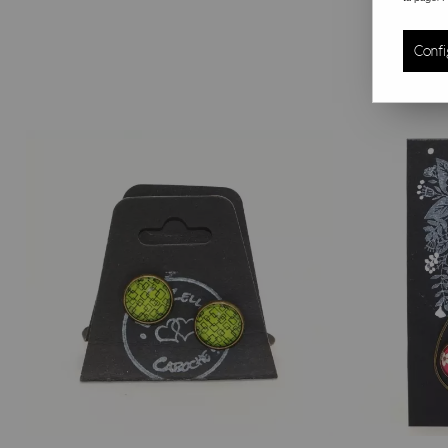
d’oreilles d’un style bohème chic remporteront un grand succ
elles sont proposées avec d’autres accessoires femme origina
Confi
Une touche bohème venue de Poitiers
Mam'Zelle Caboche commence dans son domicile niché près 
lumineux. Les marchés de créateurs ont vu ses premières co
d’oreilles partout en France et en Belgique grâce à notre bo
La technique du cabochon : élégance simple et petit prix
Pourquoi ces boucles restent elles abordables malgré le tr
imprimé en très haute résolution. Une fois la mini illustrat
Le processus exige minutie et patience mais ne réclame ni 
tarif. Résultat : un bijou léger, sans nickel, visuellement ri
Des motifs qui changent au fil des saisons
Les ronds fleuris s’effacent parfois pour laisser place à d
en permanence afin de garder l’effet coup de cœur. Nous r
modèle ici. Sur la fiche produit, vous trouverez toujours nos 