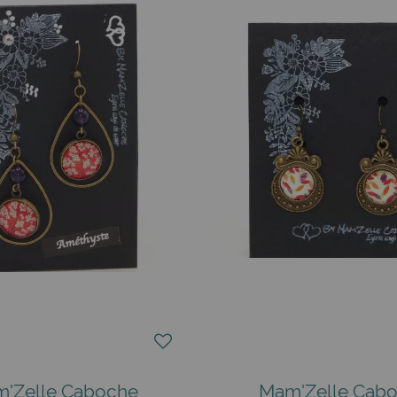
x couleurs vives pour relever l’ensemble. Une
robe longue i
éminine sans heurter le dress code. En festival, osez les pen
dation du bronze. Évitez l’eau chlorée et le parfum direct. L
un coton tige et un soupçon d’alcool à 70°.
 ou courriel.
tire l’œil. Le support bronze apporte un goût vintage qui re
nfin, acheter Mam'Zelle Caboche encourage un atelier local de 
'Zelle Caboche
Mam'Zelle Cab