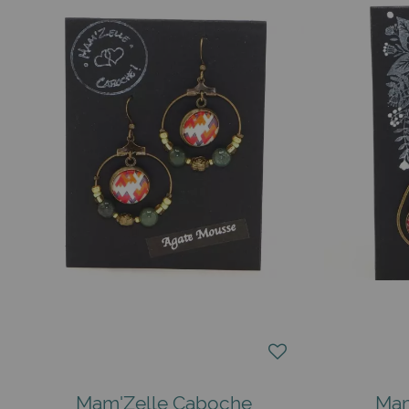
Associer vos cabochons : quelques idées
Un tee-shirt
blanc et
un jean brut
? Choisissez une paire au
discret. Au bureau, les dormeuses fines ajoutent une note f
camp.
Conseils d’entretien
Rangez vos boucles dans un sachet fermé pour limiter l’oxy
Les traces résiduelles partent en frottant doucement avec 
Notre service en ligne
• expédition sous 24 h ouvrées ;
• numéro de suivi automatique ;
• assistance taille ou couleur par le tchat du site, téléphone
Pourquoi ces bijoux plaisent ils autant ?
La technique du cabochon crée une loupe chromatique qui at
mini collection assortie à chaque tenue sans culpabilité. E
Mam'Zelle Caboche
Mam