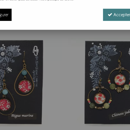
ès si vous les offrez, et feront des jalouses si vous les gard
ux, le coin des filles qui aiment la fantaisie.
gurer
Accepter
de Poitiers où la créatrice assemble ses supports en bronze
llections fleurir, puis elle nous a proposé ses services. Au
utique en ligne. Le charme de la Vienne se glisse ainsi à vos o
avail manuel ? Tout vient du cabochon : une lentille de verre
ion découpée, elle est collée sous le cabochon avec une résine
pierres précieuses ni métaux rares. La créatrice peut ainsi p
che, accessible à tous les budgets.
es arabesques turquoise, puis reviennent sous forme de petits 
ecevons régulièrement de nouveaux arrivages ; l’inventaire t
photos : là aussi c'est du fait-maison. Si une référence s’épuis