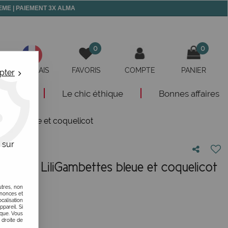
 MEME | PAIEMENT 3X ALMA
0
0
FRANÇAIS
FAVORIS
COMPTE
PANIER
pter
eautés
Le chic éthique
Bonnes affaires
tes bleue et coquelicot
 sur
femme LiliGambettes bleue et coquelicot
otre avis !
utres, non
nnonces et
alisation
ppareil. Si
ique. Vous
 droite de