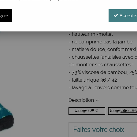
Réf. :
BSJap
Socquettes bambou femme – Co
gurer
Accepter
- grand pavot rouge et orangé 
lumineux qui attire le regard.
- hauteur mi-mollet
- ne comprime pas la jambe
- matière douce, confort maxi,
- chaussettes fantaisies avec 
de montrer ses chaussettes !
- 73% viscose de bambou, 25%
- taille unique 36 / 42
- lavage à l'envers comme tou
Description
Faites votre choix