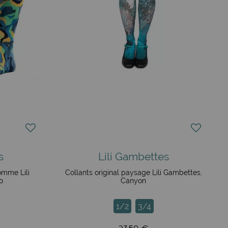
s
Lili Gambettes
omme Lili
Collants original paysage Lili Gambettes,
o
Canyon
1/2
3/4