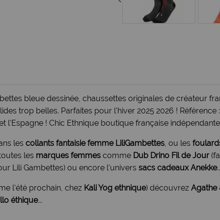
ttes bleue dessinée, chaussettes originales de créateur fr
ides trop belles. Parfaites pour l'hiver 2025 2026 ! Référence 
et l'Espagne ! Chic Ethnique boutique française indépendante 
sans les
collants fantaisie femme LiliGambettes
, ou les
foulard
 toutes les
marques femmes
comme
Dub Drino Fil de Jour
(fa
ur Lili Gambettes) ou encore l'univers
sacs cadeaux Anekke
..
me l'été prochain, chez
Kali Yog ethnique
) découvrez
Agathe 
llo éthique
...