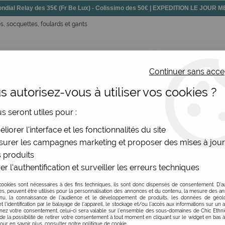
dial Relay des 35€ (Fr Be Lux) - Colissimo des 50€ | EXPEDITION LE JOUR
, socquettes, foulards et gants
Continuer sans acce
 autorisez-vous à utiliser vos cookies ?
ssoires
Chaussures
Bijoux
Nouv
us seront utiles pour :
bou douce imprimée
>
Chaussettes bambou femme LiliGambet
liorer l'interface et les fonctionnalités du site
urer les campagnes marketing et proposer des mises à jour
 produits
Chaussettes bambou 
er l'authentification et surveiller les erreurs techniques
Soyez le premier à donner v
cookies sont nécessaires à des fins techniques, ils sont donc dispensés de consentement. D'a
res, peuvent être utilisés pour la personnalisation des annonces et du contenu, la mesure des a
nu, la connaissance de l'audience et le développement de produits, les données de géoloc
14
,
00
€
TTC
t l'identification par le balayage de l'appareil, le stockage et/ou l'accès aux informations sur un a
ez votre consentement, celui-ci sera valable sur l’ensemble des sous-domaines de Chic Ethn
de la possibilité de retirer votre consentement à tout moment en cliquant sur le widget en bas à
Pour en savoir plus, consulter notre politique de cookie.