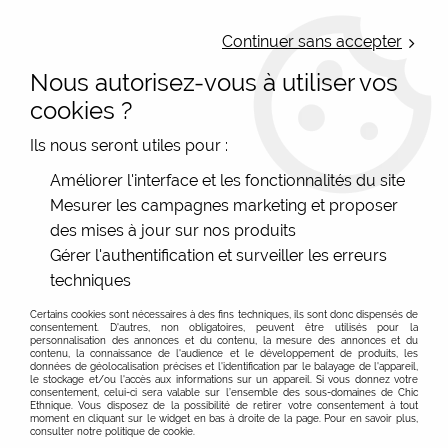
LIVRAISON OFFERTE : Mondial Relay des 35€ (Fr Be Lux) - Colissimo des
50€ | EXPEDITION LE JOUR MEME | PAIEMENT 3X ALMA
Continuer sans accepter
Nous autorisez-vous à utiliser vos
0
cookies ?
Ils nous seront utiles pour :
Accueil
>
Accessoires mode
>
Chaussettes Femme
>
Améliorer l'interface et les fonctionnalités du site
Chaussettes et socquettes fantaisie homme
>
Chaussettes
Mesurer les campagnes marketing et proposer
bambou originales homme Arcimboldo
des mises à jour sur nos produits
Gérer l'authentification et surveiller les erreurs
techniques
Certains cookies sont nécessaires à des fins techniques, ils sont donc dispensés de
consentement. D'autres, non obligatoires, peuvent être utilisés pour la
personnalisation des annonces et du contenu, la mesure des annonces et du
contenu, la connaissance de l'audience et le développement de produits, les
données de géolocalisation précises et l'identification par le balayage de l'appareil,
le stockage et/ou l'accès aux informations sur un appareil. Si vous donnez votre
consentement, celui-ci sera valable sur l’ensemble des sous-domaines de Chic
Ethnique. Vous disposez de la possibilité de retirer votre consentement à tout
moment en cliquant sur le widget en bas à droite de la page. Pour en savoir plus,
consulter notre politique de cookie.