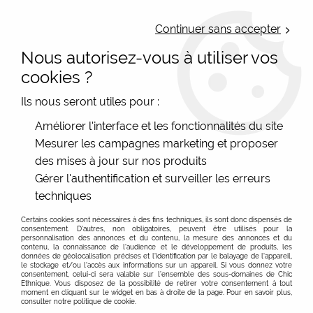
LIVRAISON OFFERTE : Mondial Relay des 35€ (Fr Be Lux) - Colissimo des
50€ | EXPEDITION LE JOUR MEME | PAIEMENT 3X ALMA
Continuer sans accepter
Nous autorisez-vous à utiliser vos
0
cookies ?
Ils nous seront utiles pour :
Accueil
>
Les marques
>
Lili Gambettes
>
Améliorer l'interface et les fonctionnalités du site
Collants imprimés originaux femme
>
Collants fantaisie
Mesurer les campagnes marketing et proposer
imprimés Lili Gambettes violet
des mises à jour sur nos produits
Gérer l'authentification et surveiller les erreurs
techniques
Certains cookies sont nécessaires à des fins techniques, ils sont donc dispensés de
consentement. D'autres, non obligatoires, peuvent être utilisés pour la
personnalisation des annonces et du contenu, la mesure des annonces et du
contenu, la connaissance de l'audience et le développement de produits, les
données de géolocalisation précises et l'identification par le balayage de l'appareil,
le stockage et/ou l'accès aux informations sur un appareil. Si vous donnez votre
consentement, celui-ci sera valable sur l’ensemble des sous-domaines de Chic
Ethnique. Vous disposez de la possibilité de retirer votre consentement à tout
moment en cliquant sur le widget en bas à droite de la page. Pour en savoir plus,
consulter notre politique de cookie.