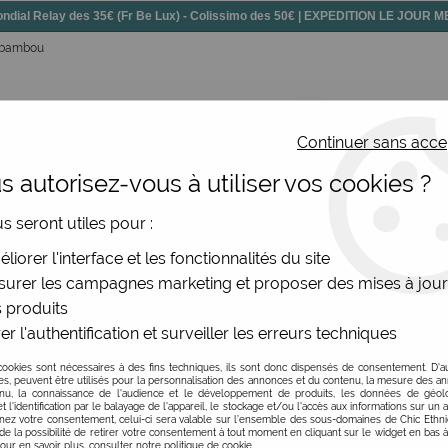
dial Relay des 35€ (Fr Be Lux) - Colissimo des 50€ | EXPEDITION LE JOUR
t bambou
Continuer sans acce
 autorisez-vous à utiliser vos cookies ?
ssoires
Chaussures
Bijoux
Nouv
us seront utiles pour :
>
Eventail
liorer l'interface et les fonctionnalités du site
 cadeau originale
urer les campagnes marketing et proposer des mises à jour
 produits
nt là devant vos yeux : les climatisations portatives, autreme
er l'authentification et surveiller les erreurs techniques
te série, faite à Bali, avec des matériaux durables (Bambou et c
entails femme sont une super idée cadeau pour vos soeurs, col
cookies sont nécessaires à des fins techniques, ils sont donc dispensés de consentement. D'a
res, peuvent être utilisés pour la personnalisation des annonces et du contenu, la mesure des a
nu, la connaissance de l'audience et le développement de produits, les données de géoloc
t l'identification par le balayage de l'appareil, le stockage et/ou l'accès aux informations sur un a
ez votre consentement, celui-ci sera valable sur l’ensemble des sous-domaines de Chic Ethn
de la possibilité de retirer votre consentement à tout moment en cliquant sur le widget en bas à
PRIX
Pour en savoir plus, consulter notre politique de cookie.