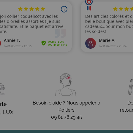
Besoin d’aide ? Nous appeler à
Dé
rte
Poitiers
retou
, LUX
09 81 78 29 45