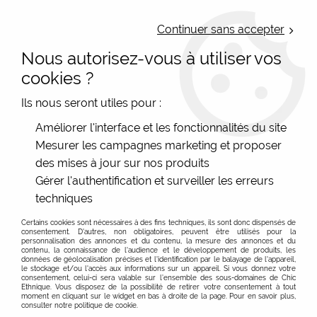
LIVRAISON OFFERTE : Mondial Relay des 35€ (Fr Be Lux) - Colissimo des
50€ | EXPEDITION LE JOUR MEME | PAIEMENT 3X ALMA
Continuer sans accepter
Nous autorisez-vous à utiliser vos
0
cookies ?
Ils nous seront utiles pour :
Accueil
>
Bonnes affaires
>
Fin de séries à -30%
Améliorer l'interface et les fonctionnalités du site
Mesurer les campagnes marketing et proposer
des mises à jour sur nos produits
30% de remise sur le nos article de prêt à porter,
En savoir plus
Gérer l'authentification et surveiller les erreurs
mode femme originale pas cher
techniques
FILTRER
Destockage de nos vêtements originaux pour femme
Certains cookies sont nécessaires à des fins techniques, ils sont donc dispensés de
Dans cette catégorie de notre site de mode en ligne,
consentement. D'autres, non obligatoires, peuvent être utilisés pour la
personnalisation des annonces et du contenu, la mesure des annonces et du
profitez de 30 % de remise.
-30 %
contenu, la connaissance de l'audience et le développement de produits, les
C'est l'occasion d'acheter des vêtements originaux ou
données de géolocalisation précises et l'identification par le balayage de l'appareil,
le stockage et/ou l'accès aux informations sur un appareil. Si vous donnez votre
des accesoires de mode
pas chers.
consentement, celui-ci sera valable sur l’ensemble des sous-domaines de Chic
Ethnique. Vous disposez de la possibilité de retirer votre consentement à tout
moment en cliquant sur le widget en bas à droite de la page. Pour en savoir plus,
consulter notre politique de cookie.