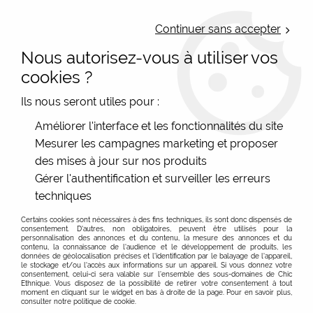
LIVRAISON OFFERTE : Mondial Relay des 35€ (Fr Be Lux) - Colissimo des
50€ | EXPEDITION LE JOUR MEME | PAIEMENT 3X ALMA
Continuer sans accepter
Nous autorisez-vous à utiliser vos
0
cookies ?
Ils nous seront utiles pour :
Accueil
>
Les marques
>
La Fiancée (du Mékong)
>
Améliorer l'interface et les fonctionnalités du site
Pulls et gilets
>
Gilet femme bleu marine La Fiancée, Melio
Mesurer les campagnes marketing et proposer
des mises à jour sur nos produits
Gérer l'authentification et surveiller les erreurs
techniques
Certains cookies sont nécessaires à des fins techniques, ils sont donc dispensés de
consentement. D'autres, non obligatoires, peuvent être utilisés pour la
personnalisation des annonces et du contenu, la mesure des annonces et du
contenu, la connaissance de l'audience et le développement de produits, les
données de géolocalisation précises et l'identification par le balayage de l'appareil,
le stockage et/ou l'accès aux informations sur un appareil. Si vous donnez votre
consentement, celui-ci sera valable sur l’ensemble des sous-domaines de Chic
Ethnique. Vous disposez de la possibilité de retirer votre consentement à tout
moment en cliquant sur le widget en bas à droite de la page. Pour en savoir plus,
consulter notre politique de cookie.