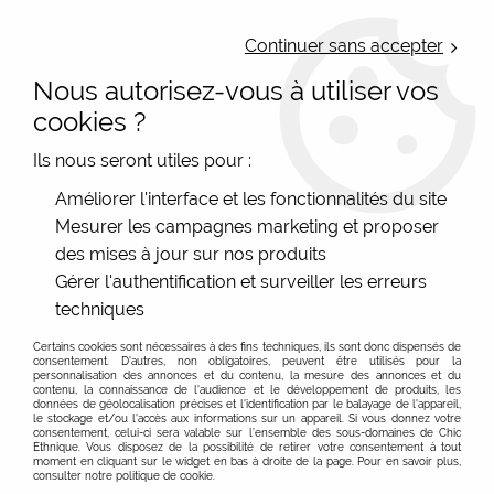
LIVRAISON OFFERTE : Mondial Relay des 35€ (Fr Be Lux) - Colissimo des
50€ | EXPEDITION LE JOUR MEME | PAIEMENT 3X ALMA
Continuer sans accepter
Nous autorisez-vous à utiliser vos
0
cookies ?
Ils nous seront utiles pour :
Accueil
>
Les marques
>
Améliorer l'interface et les fonctionnalités du site
Bijoux aciers inoxydables : Milë Mila et autres
>
Grandes créoles
Mesurer les campagnes marketing et proposer
rouges Ikita
des mises à jour sur nos produits
Gérer l'authentification et surveiller les erreurs
techniques
Certains cookies sont nécessaires à des fins techniques, ils sont donc dispensés de
consentement. D'autres, non obligatoires, peuvent être utilisés pour la
personnalisation des annonces et du contenu, la mesure des annonces et du
contenu, la connaissance de l'audience et le développement de produits, les
données de géolocalisation précises et l'identification par le balayage de l'appareil,
le stockage et/ou l'accès aux informations sur un appareil. Si vous donnez votre
consentement, celui-ci sera valable sur l’ensemble des sous-domaines de Chic
Ethnique. Vous disposez de la possibilité de retirer votre consentement à tout
moment en cliquant sur le widget en bas à droite de la page. Pour en savoir plus,
consulter notre politique de cookie.