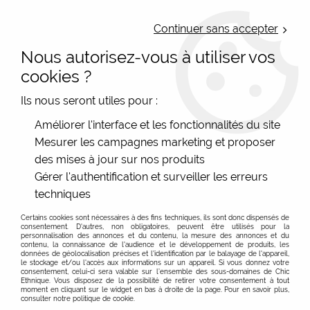
LIVRAISON OFFERTE : Mondial Relay des 35€ (Fr Be Lux) - Colissimo des
50€ | EXPEDITION LE JOUR MEME | PAIEMENT 3X ALMA
Continuer sans accepter
Nous autorisez-vous à utiliser vos
0
cookies ?
Ils nous seront utiles pour :
Accueil
>
Les marques
>
Orientique
>
Haut coloré en velours fin
Améliorer l'interface et les fonctionnalités du site
Orientique
Mesurer les campagnes marketing et proposer
des mises à jour sur nos produits
PROMO
-
40
%
Gérer l'authentification et surveiller les erreurs
techniques
Certains cookies sont nécessaires à des fins techniques, ils sont donc dispensés de
consentement. D'autres, non obligatoires, peuvent être utilisés pour la
personnalisation des annonces et du contenu, la mesure des annonces et du
contenu, la connaissance de l'audience et le développement de produits, les
données de géolocalisation précises et l'identification par le balayage de l'appareil,
le stockage et/ou l'accès aux informations sur un appareil. Si vous donnez votre
consentement, celui-ci sera valable sur l’ensemble des sous-domaines de Chic
Ethnique. Vous disposez de la possibilité de retirer votre consentement à tout
moment en cliquant sur le widget en bas à droite de la page. Pour en savoir plus,
consulter notre politique de cookie.