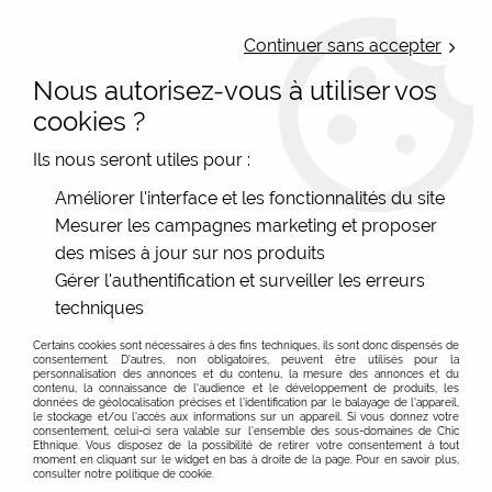
LIVRAISON OFFERTE : Mondial Relay des 35€ (Fr Be Lux) - Colissimo des
50€ | EXPEDITION LE JOUR MEME | PAIEMENT 3X ALMA
Continuer sans accepter
Nous autorisez-vous à utiliser vos
0
cookies ?
Ils nous seront utiles pour :
Accueil
>
Les marques
>
Surkana
>
Tops et tuniques
Améliorer l'interface et les fonctionnalités du site
Mesurer les campagnes marketing et proposer
Surkana tops, tshirts, hauts originaux et tuniques
des mises à jour sur nos produits
originaux et imprimés
Gérer l'authentification et surveiller les erreurs
techniques
Tops, tshirts femme, hauts originaux et ethniques
Surkana
Certains cookies sont nécessaires à des fins techniques, ils sont donc dispensés de
consentement. D'autres, non obligatoires, peuvent être utilisés pour la
Tops ou tuniques Surkana, ce sont des vêtements
personnalisation des annonces et du contenu, la mesure des annonces et du
contenu, la connaissance de l'audience et le développement de produits, les
colorés, doux, très originaux que vous assortirez avec
données de géolocalisation précises et l'identification par le balayage de l'appareil,
le stockage et/ou l'accès aux informations sur un appareil. Si vous donnez votre
bonheur avec votre jean préféré, ou votre pantalon noir
consentement, celui-ci sera valable sur l’ensemble des sous-domaines de Chic
Ethnique. Vous disposez de la possibilité de retirer votre consentement à tout
si sérieux. L'originalité est garantie, le look assuré, et vos
moment en cliquant sur le widget en bas à droite de la page. Pour en savoir plus,
copines jalouses ;)
consulter notre politique de cookie.