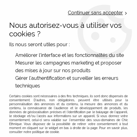
LIVRAISON OFFERTE : Mondial Relay des 35€ (Fr Be Lux) - Colissimo des
50€ | EXPEDITION LE JOUR MEME | PAIEMENT 3X ALMA
Continuer sans accepter
Nous autorisez-vous à utiliser vos
0
cookies ?
Ils nous seront utiles pour :
Accueil
>
Les marques
>
Orientique
Améliorer l'interface et les fonctionnalités du site
Mesurer les campagnes marketing et proposer
des mises à jour sur nos produits
Orientique : mode australienne imprimée, naturelle
En savoir plus sur la marque australienne
Gérer l'authentification et surveiller les erreurs
et inclusive jusqu’à la grande taille
techniques
FILTRER
Née à Brisbane il y a plus de quarante ans,
Orientique
s’est imposée comme une marque australienne
Certains cookies sont nécessaires à des fins techniques, ils sont donc dispensés de
consentement. D'autres, non obligatoires, peuvent être utilisés pour la
incontournable pour les femmes qui aiment les couleurs
personnalisation des annonces et du contenu, la mesure des annonces et du
-20 %
contenu, la connaissance de l'audience et le développement de produits, les
vives, les imprimés exclusifs et les coupes confortables.
données de géolocalisation précises et l'identification par le balayage de l'appareil,
le stockage et/ou l'accès aux informations sur un appareil. Si vous donnez votre
Chez Chic Ethnique, nous apprécions tout
consentement, celui-ci sera valable sur l’ensemble des sous-domaines de Chic
Ethnique. Vous disposez de la possibilité de retirer votre consentement à tout
particulièrement sa démarche éthique – tissus
moment en cliquant sur le widget en bas à droite de la page. Pour en savoir plus,
consulter notre politique de cookie.
majoritairement naturels – et ses tailles généreuses