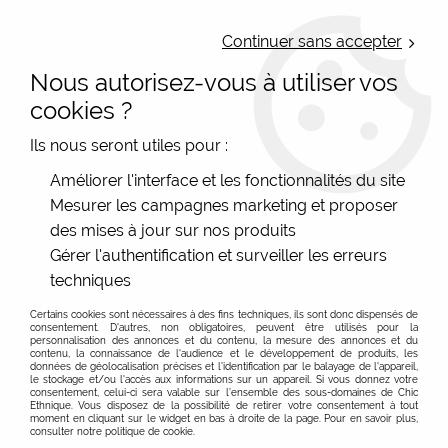
LIVRAISON OFFERTE : Mondial Relay des 35€ (Fr Be Lux) - Colissimo des
50€ | EXPEDITION LE JOUR MEME | PAIEMENT 3X ALMA
Continuer sans accepter
Nous autorisez-vous à utiliser vos
0
cookies ?
Ils nous seront utiles pour :
Accueil
>
Vêtements femme et accessoires femme éthiques
>
Améliorer l'interface et les fonctionnalités du site
OEKO-TEX® STANDARD 100
Mesurer les campagnes marketing et proposer
des mises à jour sur nos produits
OEKO-TEX® STANDARD 100, Vêtements femme
Voir plus sur ce label exigeant
Gérer l'authentification et surveiller les erreurs
certifiés sans résidus chimiques
techniques
FILTRER
Les articles certifiés OEKO-TEX® STANDARD 100 ne
Certains cookies sont nécessaires à des fins techniques, ils sont donc dispensés de
contiennent pas de substances chimiques dans des
consentement. D'autres, non obligatoires, peuvent être utilisés pour la
proportions dangereuses pour la santé !
personnalisation des annonces et du contenu, la mesure des annonces et du
contenu, la connaissance de l'audience et le développement de produits, les
données de géolocalisation précises et l'identification par le balayage de l'appareil,
le stockage et/ou l'accès aux informations sur un appareil. Si vous donnez votre
Si un article textile porte le label OEKO-TEX® STANDARD
consentement, celui-ci sera valable sur l’ensemble des sous-domaines de Chic
100, vous pouvez être certain que chaque composant
Ethnique. Vous disposez de la possibilité de retirer votre consentement à tout
moment en cliquant sur le widget en bas à droite de la page. Pour en savoir plus,
de cet article, c'est-à-dire chaque fil, bouton et autre
consulter notre politique de cookie.