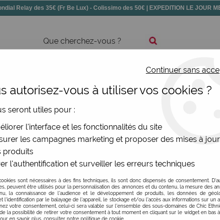
dial Relay des 35€ (Fr Be Lux) - Colissimo des 50€ | EXPEDITION LE JOUR
Continuer sans acce
ssoires
Chaussures
Bijoux
Nouv
 autorisez-vous à utiliser vos cookies ?
us seront utiles pour :
liorer l'interface et les fonctionnalités du site
urer les campagnes marketing et proposer des mises à jour
 produits
er l'authentification et surveiller les erreurs techniques
cookies sont nécessaires à des fins techniques, ils sont donc dispensés de consentement. D'a
res, peuvent être utilisés pour la personnalisation des annonces et du contenu, la mesure des a
nu, la connaissance de l'audience et le développement de produits, les données de géoloc
t l'identification par le balayage de l'appareil, le stockage et/ou l'accès aux informations sur un a
ez votre consentement, celui-ci sera valable sur l’ensemble des sous-domaines de Chic Ethn
de la possibilité de retirer votre consentement à tout moment en cliquant sur le widget en bas à
Pour en savoir plus, consulter notre politique de cookie.