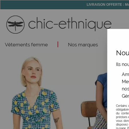
LIVRAISON OFFERTE : Mon
Vêtements femme
Nos marques
Acce
Nous
Ils no
Amé
Mes
nos
Gér
Certains 
obligatoi
du conte
précises e
vous donn
disposez 
la page. 