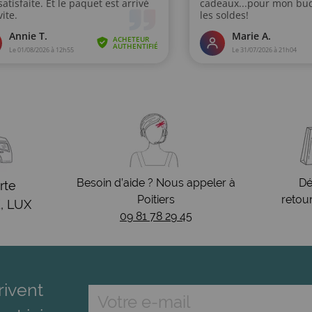
Besoin d’aide ? Nous appeler à
Dé
rte
Poitiers
retou
, LUX
09 81 78 29 45
rivent