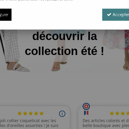
gurer
Accepter
Cliquez pour
découvrir la
collection été !