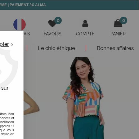
 MEME | PAIEMENT 3X ALMA
0
0
FRANÇAIS
FAVORIS
COMPTE
PANIER
pter
eautés
Le chic éthique
Bonnes affaires
 sur
utres, non
nnonces et
alisation
ppareil. Si
ique. Vous
 droite de