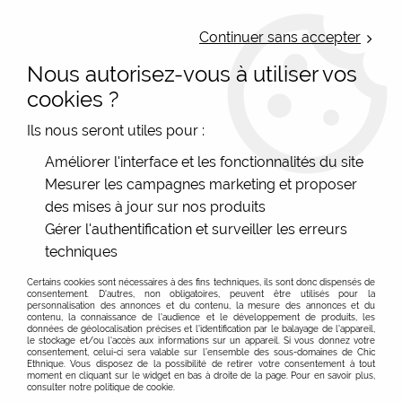
LIVRAISON OFFERTE : Mondial Relay des 35€ (Fr Be Lux) - Colissimo des
50€ | EXPEDITION LE JOUR MEME | PAIEMENT 3X ALMA
Continuer sans accepter
Nous autorisez-vous à utiliser vos
0
cookies ?
Ils nous seront utiles pour :
Accueil
>
Palme
Améliorer l'interface et les fonctionnalités du site
Mesurer les campagnes marketing et proposer
Produits de la marque Palme
des mises à jour sur nos produits
Gérer l'authentification et surveiller les erreurs
12 articles sur
24
techniques
Certains cookies sont nécessaires à des fins techniques, ils sont donc dispensés de
consentement. D'autres, non obligatoires, peuvent être utilisés pour la
personnalisation des annonces et du contenu, la mesure des annonces et du
contenu, la connaissance de l'audience et le développement de produits, les
données de géolocalisation précises et l'identification par le balayage de l'appareil,
le stockage et/ou l'accès aux informations sur un appareil. Si vous donnez votre
consentement, celui-ci sera valable sur l’ensemble des sous-domaines de Chic
Ethnique. Vous disposez de la possibilité de retirer votre consentement à tout
moment en cliquant sur le widget en bas à droite de la page. Pour en savoir plus,
consulter notre politique de cookie.