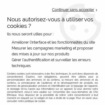
LIVRAISON OFFERTE : Mondial Relay des 35€ (Fr Be Lux) - Colissimo des
50€ | EXPEDITION LE JOUR MEME | PAIEMENT 3X ALMA
Continuer sans accepter
Nous autorisez-vous à utiliser vos
0
cookies ?
Ils nous seront utiles pour :
Accueil
>
Les marques
>
Sac cuir recyclé
>
Améliorer l'interface et les fonctionnalités du site
Petits sacs cuir carré, petite besace cuir
>
Petite besace cuir
Mesurer les campagnes marketing et proposer
multicolore jaune intense
des mises à jour sur nos produits
Gérer l'authentification et surveiller les erreurs
techniques
Certains cookies sont nécessaires à des fins techniques, ils sont donc dispensés de
consentement. D'autres, non obligatoires, peuvent être utilisés pour la
personnalisation des annonces et du contenu, la mesure des annonces et du
contenu, la connaissance de l'audience et le développement de produits, les
données de géolocalisation précises et l'identification par le balayage de l'appareil,
le stockage et/ou l'accès aux informations sur un appareil. Si vous donnez votre
consentement, celui-ci sera valable sur l’ensemble des sous-domaines de Chic
Ethnique. Vous disposez de la possibilité de retirer votre consentement à tout
moment en cliquant sur le widget en bas à droite de la page. Pour en savoir plus,
consulter notre politique de cookie.