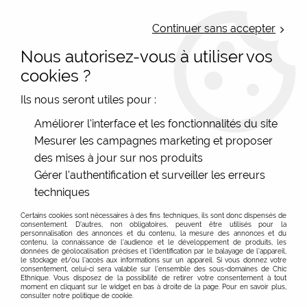
LIVRAISON OFFERTE : Mondial Relay des 35€ (Fr Be Lux) - Colissimo des
50€ | EXPEDITION LE JOUR MEME | PAIEMENT 3X ALMA
Continuer sans accepter
Nous autorisez-vous à utiliser vos
0
cookies ?
Ils nous seront utiles pour :
Accueil
>
Les marques
>
Moshiki
>
Améliorer l'interface et les fonctionnalités du site
Bananes, accessoires, pochettes, sacs coton
Mesurer les campagnes marketing et proposer
Des pochettes ceintures ou sac banane chic, trop
des mises à jour sur nos produits
pratiques et colorés. Modèles uniques pour femme
Gérer l'authentification et surveiller les erreurs
techniques
Pochette ceinture, sac banane, sac ethnique ou
pochette coton à motifs
Certains cookies sont nécessaires à des fins techniques, ils sont donc dispensés de
consentement. D'autres, non obligatoires, peuvent être utilisés pour la
Pratique et original, voilà une combinaison parfaite pour
Voir plus
personnalisation des annonces et du contenu, la mesure des annonces et du
contenu, la connaissance de l'audience et le développement de produits, les
tous les jours ! Découvrez des pochettes ceintures, des
données de géolocalisation précises et l'identification par le balayage de l'appareil,
le stockage et/ou l'accès aux informations sur un appareil. Si vous donnez votre
sac banane colorés et des sac ceinture de créateur
FILTRER
consentement, celui-ci sera valable sur l’ensemble des sous-domaines de Chic
Ethnique. Vous disposez de la possibilité de retirer votre consentement à tout
femme ! Ici la couleur et les imprimés sont rois, mais
moment en cliquant sur le widget en bas à droite de la page. Pour en savoir plus,
consulter notre politique de cookie.
nous vous proposons aussi des uni colorés qui vont