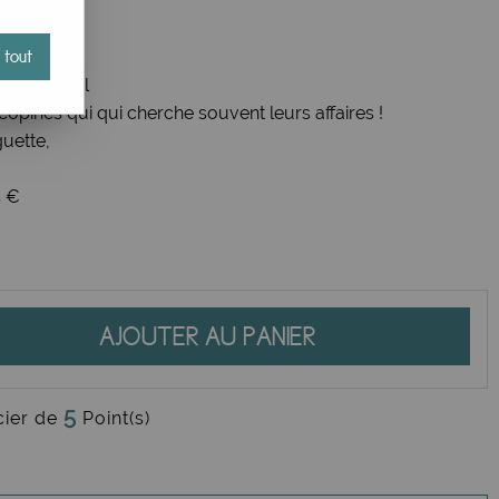
ge orange,
 tout
 Gros bordel
s copines qui qui cherche souvent leurs affaires !
guette,
5 €
AJOUTER AU PANIER
5
cier de
Point(s)