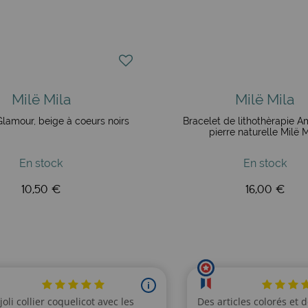
Milë Mila
Milë Mila
lamour, beige à coeurs noirs
Bracelet de lithothèrapie A
pierre naturelle Milë M
En stock
En stock
10,50 €
16,00 €