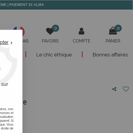
 MEME | PAIEMENT 3X ALMA
0
0
FRANÇAIS
FAVORIS
COMPTE
PANIER
pter
eautés
Le chic éthique
Bonnes affaires
 sur
su éponge
utres, non
otre avis !
nnonces et
alisation
ppareil. Si
ique. Vous
 droite de