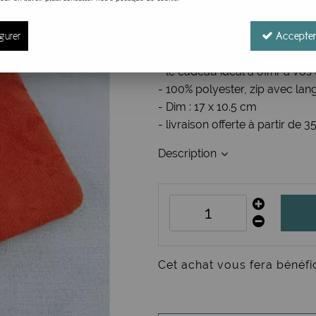
Réf. :
pochette éponge orange
gurer
Pochette zippée en tissu épon
Accepter
- inscription : Petite pochette,
- le cadeau idéal à offrir à vo
- 100% polyester, zip avec lan
- Dim : 17 x 10.5 cm
- livraison offerte à partir de 3
Description
Cet achat vous fera bénéfi