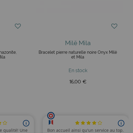
Milë Mila
mazonite,
Bracelet pierre naturelle noire Onyx Milë
ila
et Mila
En stock
16,00 €