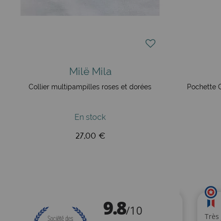
Milë Mila
Collier multipampilles roses et dorées
Pochette G
En stock
27,00 €