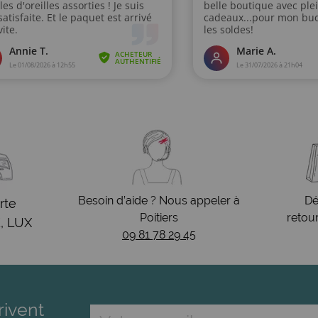
Besoin d’aide ? Nous appeler à
Dé
rte
Poitiers
retou
, LUX
09 81 78 29 45
rivent