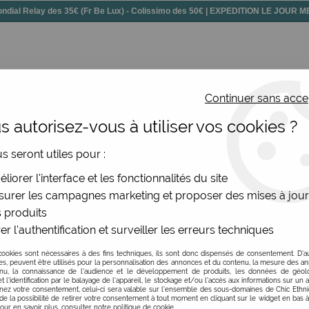
dial Relay des 35€ (Fr Be Lux) - Colissimo des 50€ | EXPEDITION LE JOUR
Continuer sans acce
 autorisez-vous à utiliser vos cookies ?
ssoires
Chaussures
Bijoux
Nouv
us seront utiles pour :
la et autres
>
Pochette orange tissu éponge
liorer l'interface et les fonctionnalités du site
urer les campagnes marketing et proposer des mises à jour
 produits
er l'authentification et surveiller les erreurs techniques
Pochette orange tis
cookies sont nécessaires à des fins techniques, ils sont donc dispensés de consentement. D'a
Soyez le premier à donner v
res, peuvent être utilisés pour la personnalisation des annonces et du contenu, la mesure des a
nu, la connaissance de l'audience et le développement de produits, les données de géoloc
t l'identification par le balayage de l'appareil, le stockage et/ou l'accès aux informations sur un a
10
,
50
€
TTC
ez votre consentement, celui-ci sera valable sur l’ensemble des sous-domaines de Chic Ethn
de la possibilité de retirer votre consentement à tout moment en cliquant sur le widget en bas à
Pour en savoir plus, consulter notre politique de cookie.