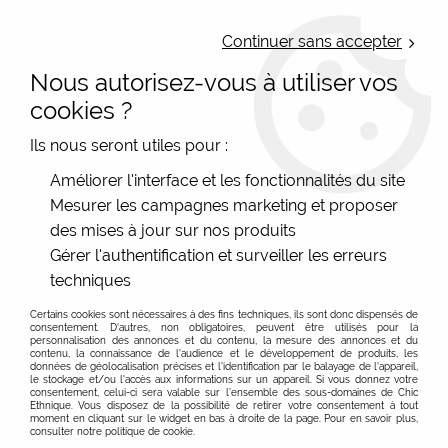
LIVRAISON OFFERTE : Mondial Relay des 35€ (Fr Be Lux) - Colissimo des
50€ | EXPEDITION LE JOUR MEME | PAIEMENT 3X ALMA
Continuer sans accepter
Nous autorisez-vous à utiliser vos
0
cookies ?
Ils nous seront utiles pour :
Accueil
>
Les marques
>
Bibop et Lula - Sac et accessoire
>
Améliorer l'interface et les fonctionnalités du site
Porte-cartes
Mesurer les campagnes marketing et proposer
Poitiers porte-carte imprimé Bibop et Lula, vente en
des mises à jour sur nos produits
ligne
Gérer l'authentification et surveiller les erreurs
techniques
Certains cookies sont nécessaires à des fins techniques, ils sont donc dispensés de
FILTRER
consentement. D'autres, non obligatoires, peuvent être utilisés pour la
personnalisation des annonces et du contenu, la mesure des annonces et du
contenu, la connaissance de l'audience et le développement de produits, les
données de géolocalisation précises et l'identification par le balayage de l'appareil,
le stockage et/ou l'accès aux informations sur un appareil. Si vous donnez votre
consentement, celui-ci sera valable sur l’ensemble des sous-domaines de Chic
Ethnique. Vous disposez de la possibilité de retirer votre consentement à tout
moment en cliquant sur le widget en bas à droite de la page. Pour en savoir plus,
consulter notre politique de cookie.