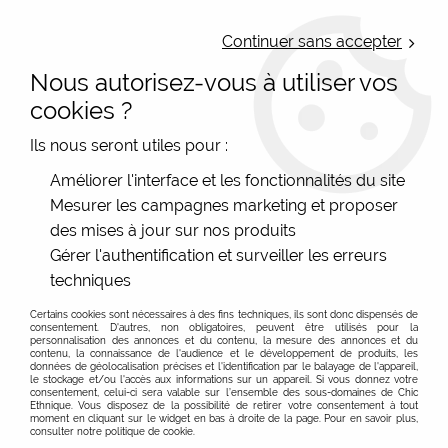
LIVRAISON OFFERTE : Mondial Relay des 35€ (Fr Be Lux) - Colissimo des
50€ | EXPEDITION LE JOUR MEME | PAIEMENT 3X ALMA
Continuer sans accepter
Nous autorisez-vous à utiliser vos
0
cookies ?
Ils nous seront utiles pour :
Accueil
>
Les marques
>
Marques diverses
>
Améliorer l'interface et les fonctionnalités du site
Pomkin - sac coton bio
Mesurer les campagnes marketing et proposer
Des sacs coton Bio gots originaux et éthiques
des mises à jour sur nos produits
Gérer l'authentification et surveiller les erreurs
Sac coton bio à patch rigolo :
techniques
Des sacs coton bio, rigolos, éthiques (certification GOTS,
sociale et environnementale), avec un patch
Certains cookies sont nécessaires à des fins techniques, ils sont donc dispensés de
consentement. D'autres, non obligatoires, peuvent être utilisés pour la
humouristique interchangeable à scratch, regardez,
personnalisation des annonces et du contenu, la mesure des annonces et du
contenu, la connaissance de l'audience et le développement de produits, les
Voir plus
c'est Pomkin !
données de géolocalisation précises et l'identification par le balayage de l'appareil,
le stockage et/ou l'accès aux informations sur un appareil. Si vous donnez votre
Sac à dos coton bio, grands ou petits, bleus ou écrus,
consentement, celui-ci sera valable sur l’ensemble des sous-domaines de Chic
Voir les articles précédents
Ethnique. Vous disposez de la possibilité de retirer votre consentement à tout
bientôt avec de superbes motifs, lavables en machines,
moment en cliquant sur le widget en bas à droite de la page. Pour en savoir plus,
et transformez votre sac en un clin d'oeil suivant votre
consulter notre politique de cookie.