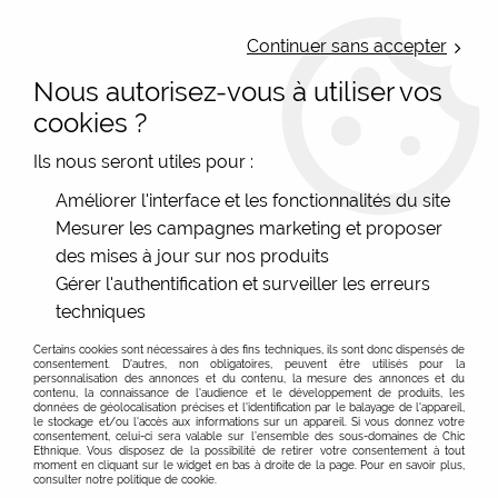
LIVRAISON OFFERTE : Mondial Relay des 35€ (Fr Be Lux) - Colissimo des
50€ | EXPEDITION LE JOUR MEME | PAIEMENT 3X ALMA
Continuer sans accepter
Nous autorisez-vous à utiliser vos
0
cookies ?
Ils nous seront utiles pour :
Accueil
>
Les marques
>
De La Mur
>
Porte-monnaie rouge De
Améliorer l'interface et les fonctionnalités du site
La Mur
Mesurer les campagnes marketing et proposer
des mises à jour sur nos produits
Gérer l'authentification et surveiller les erreurs
techniques
Certains cookies sont nécessaires à des fins techniques, ils sont donc dispensés de
consentement. D'autres, non obligatoires, peuvent être utilisés pour la
personnalisation des annonces et du contenu, la mesure des annonces et du
contenu, la connaissance de l'audience et le développement de produits, les
données de géolocalisation précises et l'identification par le balayage de l'appareil,
le stockage et/ou l'accès aux informations sur un appareil. Si vous donnez votre
consentement, celui-ci sera valable sur l’ensemble des sous-domaines de Chic
Ethnique. Vous disposez de la possibilité de retirer votre consentement à tout
moment en cliquant sur le widget en bas à droite de la page. Pour en savoir plus,
consulter notre politique de cookie.