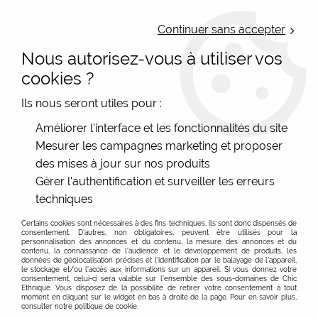
LIVRAISON OFFERTE : Mondial Relay des 35€ (Fr Be Lux) - Colissimo des
50€ | EXPEDITION LE JOUR MEME | PAIEMENT 3X ALMA
Continuer sans accepter
Nous autorisez-vous à utiliser vos
0
cookies ?
Ils nous seront utiles pour :
Accueil
>
Les marques
>
La Fiancée (du Mékong)
>
Robes
>
Améliorer l'interface et les fonctionnalités du site
Robe coupe facile La Fiancée, Eudoko
Mesurer les campagnes marketing et proposer
des mises à jour sur nos produits
PROMO
-
30
%
Gérer l'authentification et surveiller les erreurs
techniques
Certains cookies sont nécessaires à des fins techniques, ils sont donc dispensés de
consentement. D'autres, non obligatoires, peuvent être utilisés pour la
personnalisation des annonces et du contenu, la mesure des annonces et du
contenu, la connaissance de l'audience et le développement de produits, les
données de géolocalisation précises et l'identification par le balayage de l'appareil,
le stockage et/ou l'accès aux informations sur un appareil. Si vous donnez votre
consentement, celui-ci sera valable sur l’ensemble des sous-domaines de Chic
Ethnique. Vous disposez de la possibilité de retirer votre consentement à tout
moment en cliquant sur le widget en bas à droite de la page. Pour en savoir plus,
consulter notre politique de cookie.