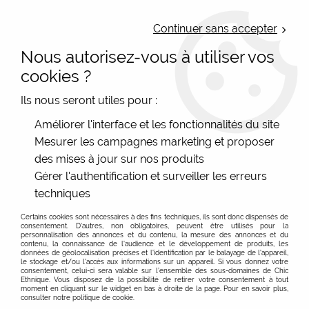
LIVRAISON OFFERTE : Mondial Relay des 35€ (Fr Be Lux) - Colissimo des
50€ | EXPEDITION LE JOUR MEME | PAIEMENT 3X ALMA
Continuer sans accepter
Nous autorisez-vous à utiliser vos
0
cookies ?
Ils nous seront utiles pour :
Accueil
>
Les marques
>
Lingam
Améliorer l'interface et les fonctionnalités du site
Mesurer les campagnes marketing et proposer
Lingam Une marque mode espagnole originale :
des mises à jour sur nos produits
vente en ligne, envoi pas cher
Gérer l'authentification et surveiller les erreurs
Lingam es, une marque de vêtement espagnole
En savoir plus sur Lingam marque espagnole
techniques
originale
Certains cookies sont nécessaires à des fins techniques, ils sont donc dispensés de
FILTRER
Lingam est une marque espagnole et même si la
consentement. D'autres, non obligatoires, peuvent être utilisés pour la
personnalisation des annonces et du contenu, la mesure des annonces et du
fabrication se fait principalement en Inde (ou en
contenu, la connaissance de l'audience et le développement de produits, les
données de géolocalisation précises et l'identification par le balayage de l'appareil,
Thaïlande l'hiver), on reconnait bien ces imprimés pleins
le stockage et/ou l'accès aux informations sur un appareil. Si vous donnez votre
consentement, celui-ci sera valable sur l’ensemble des sous-domaines de Chic
de soleil, de fleurs, de couleurs… cher à L’Espagne. Les
Ethnique. Vous disposez de la possibilité de retirer votre consentement à tout
coupes des vêtements sont plutôt simples, sans
moment en cliquant sur le widget en bas à droite de la page. Pour en savoir plus,
consulter notre politique de cookie.
superflu, ce sont surtout les imprimés qui ont la part