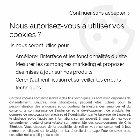
LIVRAISON OFFERTE : Mondial Relay des 35€ (Fr Be Lux) - Colissimo des
50€ | EXPEDITION LE JOUR MEME | PAIEMENT 3X ALMA
Continuer sans accepter
Nous autorisez-vous à utiliser vos
0
cookies ?
Ils nous seront utiles pour :
Accueil
>
Les marques
>
Circus Clothing
Améliorer l'interface et les fonctionnalités du site
Mesurer les campagnes marketing et proposer
des mises à jour sur nos produits
Circus Clothing France, des vêtements femme style
En savoir plus sur la marque Irlandaise
Gérer l'authentification et surveiller les erreurs
vintage coloré
techniques
FILTRER
Circus est une gamme de vêtements conçus en Irlande
et fabriqués de manière éthique. Développées en interne
Certains cookies sont nécessaires à des fins techniques, ils sont donc dispensés de
consentement. D'autres, non obligatoires, peuvent être utilisés pour la
par des designers basés dans l'entreprise de Dublin, les
personnalisation des annonces et du contenu, la mesure des annonces et du
-30 %
contenu, la connaissance de l'audience et le développement de produits, les
vêtements femmes Circus sont créés en pensant aux
données de géolocalisation précises et l'identification par le balayage de l'appareil,
le stockage et/ou l'accès aux informations sur un appareil. Si vous donnez votre
clientes. Circus conçoit des vêtements de style vintage
consentement, celui-ci sera valable sur l’ensemble des sous-domaines de Chic
Ethnique. Vous disposez de la possibilité de retirer votre consentement à tout
aux motifs éclectiques, aux couleurs vives et aux
moment en cliquant sur le widget en bas à droite de la page. Pour en savoir plus,
consulter notre politique de cookie.
formes flatteuses. Les pièces et les imprimés sont