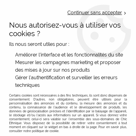
LIVRAISON OFFERTE : Mondial Relay des 35€ (Fr Be Lux) - Colissimo des
50€ | EXPEDITION LE JOUR MEME | PAIEMENT 3X ALMA
Continuer sans accepter
Nous autorisez-vous à utiliser vos
0
cookies ?
Ils nous seront utiles pour :
Accueil
>
Les marques
>
Blutsgeschwister
>
Robe rouge à pois
Améliorer l'interface et les fonctionnalités du site
blancs Blutsgeschwister
Mesurer les campagnes marketing et proposer
des mises à jour sur nos produits
PROMO
-
20
%
Gérer l'authentification et surveiller les erreurs
techniques
Certains cookies sont nécessaires à des fins techniques, ils sont donc dispensés de
consentement. D'autres, non obligatoires, peuvent être utilisés pour la
personnalisation des annonces et du contenu, la mesure des annonces et du
contenu, la connaissance de l'audience et le développement de produits, les
données de géolocalisation précises et l'identification par le balayage de l'appareil,
le stockage et/ou l'accès aux informations sur un appareil. Si vous donnez votre
consentement, celui-ci sera valable sur l’ensemble des sous-domaines de Chic
Ethnique. Vous disposez de la possibilité de retirer votre consentement à tout
moment en cliquant sur le widget en bas à droite de la page. Pour en savoir plus,
consulter notre politique de cookie.