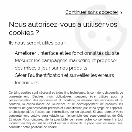
LIVRAISON OFFERTE : Mondial Relay des 35€ (Fr Be Lux) - Colissimo des
50€ | EXPEDITION LE JOUR MEME | PAIEMENT 3X ALMA
Continuer sans accepter
Nous autorisez-vous à utiliser vos
0
cookies ?
Ils nous seront utiles pour :
Accueil
>
Décoration intérieure
>
Puzzle cartedart
Améliorer l'interface et les fonctionnalités du site
Mesurer les campagnes marketing et proposer
des mises à jour sur nos produits
Gérer l'authentification et surveiller les erreurs
techniques
Certains cookies sont nécessaires à des fins techniques, ils sont donc dispensés de
consentement. D'autres, non obligatoires, peuvent être utilisés pour la
personnalisation des annonces et du contenu, la mesure des annonces et du
contenu, la connaissance de l'audience et le développement de produits, les
données de géolocalisation précises et l'identification par le balayage de l'appareil,
le stockage et/ou l'accès aux informations sur un appareil. Si vous donnez votre
consentement, celui-ci sera valable sur l’ensemble des sous-domaines de Chic
Ethnique. Vous disposez de la possibilité de retirer votre consentement à tout
moment en cliquant sur le widget en bas à droite de la page. Pour en savoir plus,
consulter notre politique de cookie.