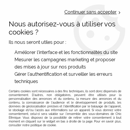
LIVRAISON OFFERTE : Mondial Relay des 35€ (Fr Be Lux) - Colissimo des
50€ | EXPEDITION LE JOUR MEME | PAIEMENT 3X ALMA
Continuer sans accepter
Nous autorisez-vous à utiliser vos
0
cookies ?
Ils nous seront utiles pour :
Accueil
>
Les marques
>
La Fiancée (du Mékong)
>
Améliorer l'interface et les fonctionnalités du site
Sacs et pochettes
Mesurer les campagnes marketing et proposer
Sac La Fiancee Du Mekong
des mises à jour sur nos produits
Gérer l'authentification et surveiller les erreurs
Des sacs originaux : La Fiancée Du Mékong
techniques
Les sacs La Fiancée Du Mékong sont originaux, solides
Certains cookies sont nécessaires à des fins techniques, ils sont donc dispensés de
et beaux. Leurs couleurs sont tirés de la collection de
consentement. D'autres, non obligatoires, peuvent être utilisés pour la
personnalisation des annonces et du contenu, la mesure des annonces et du
vêtements, ce qui garanti leur originalité. Offrez vous le
contenu, la connaissance de l'audience et le développement de produits, les
données de géolocalisation précises et l'identification par le balayage de l'appareil,
sac original et coloré qui égayera vos tenues !
le stockage et/ou l'accès aux informations sur un appareil. Si vous donnez votre
consentement, celui-ci sera valable sur l’ensemble des sous-domaines de Chic
Ethnique. Vous disposez de la possibilité de retirer votre consentement à tout
FILTRER
moment en cliquant sur le widget en bas à droite de la page. Pour en savoir plus,
consulter notre politique de cookie.