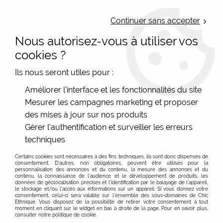
LIVRAISON OFFERTE : Mondial Relay des 35€ (Fr Be Lux) - Colissimo des
50€ | EXPEDITION LE JOUR MEME | PAIEMENT 3X ALMA
Continuer sans accepter
Nous autorisez-vous à utiliser vos
0
cookies ?
Ils nous seront utiles pour :
Accueil
>
Accessoires mode
>
Chaussettes Femme
>
Améliorer l'interface et les fonctionnalités du site
Socquettes femme et chaussettes basses
Mesurer les campagnes marketing et proposer
des mises à jour sur nos produits
Socquettes et chaussettes courtes : confort et style
Voir plus d'expications sur les socquettes Chic Ethnique,
Gérer l'authentification et surveiller les erreurs
pour toutes les occasions
cliquez
techniques
Les socquettes et chaussettes courtes sont des
FILTRER
Certains cookies sont nécessaires à des fins techniques, ils sont donc dispensés de
accessoires indispensables dans toute garde-robe.
consentement. D'autres, non obligatoires, peuvent être utilisés pour la
Qu’elles soient portées pour des raisons de confort ou
personnalisation des annonces et du contenu, la mesure des annonces et du
contenu, la connaissance de l'audience et le développement de produits, les
pour ajouter une touche de style subtil à une tenue,
données de géolocalisation précises et l'identification par le balayage de l'appareil,
le stockage et/ou l'accès aux informations sur un appareil. Si vous donnez votre
elles jouent un rôle essentiel. Chez Chic Ethnique, nous
consentement, celui-ci sera valable sur l’ensemble des sous-domaines de Chic
Ethnique. Vous disposez de la possibilité de retirer votre consentement à tout
mettons un point d'honneur à proposer une large
moment en cliquant sur le widget en bas à droite de la page. Pour en savoir plus,
consulter notre politique de cookie.
sélection de socquettes et chaussettes courtes pour