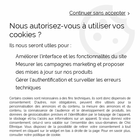
LIVRAISON OFFERTE : Mondial Relay des 35€ (Fr Be Lux) - Colissimo des
50€ | EXPEDITION LE JOUR MEME | PAIEMENT 3X ALMA
Continuer sans accepter
Nous autorisez-vous à utiliser vos
0
cookies ?
Ils nous seront utiles pour :
Accueil
>
Bonnes affaires
>
Ventes flash 40%
Améliorer l'interface et les fonctionnalités du site
Mesurer les campagnes marketing et proposer
Les ventes flash et promo du site de vente en ligne
des mises à jour sur nos produits
Chic Ethnique
Gérer l'authentification et surveiller les erreurs
Un rendez-vous rare et in-attendu
techniques
Chez Chic Ethnique nous ne déclenchons qu’une
Certains cookies sont nécessaires à des fins techniques, ils sont donc dispensés de
poignée de ventes flash dans l’année. Ces opérations
consentement. D'autres, non obligatoires, peuvent être utilisés pour la
personnalisation des annonces et du contenu, la mesure des annonces et du
éclairs n’ont rien à voir avec les
soldes hiver
contenu, la connaissance de l'audience et le développement de produits, les
données de géolocalisation précises et l'identification par le balayage de l'appareil,
Voir plus
traditionnelles
ni même avec notre rubrique
bonnes
le stockage et/ou l'accès aux informations sur un appareil. Si vous donnez votre
consentement, celui-ci sera valable sur l’ensemble des sous-domaines de Chic
affaires permanentes
. Elles surgissent quand un
Ethnique. Vous disposez de la possibilité de retirer votre consentement à tout
FILTRER
moment en cliquant sur le widget en bas à droite de la page. Pour en savoir plus,
créateur libère son atelier, lorsqu’un fournisseur vide un
consulter notre politique de cookie.