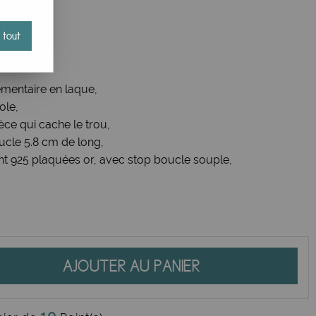
 tout
 légères,
ntrelacées,
mentaire en laque,
ole,
èce qui cache le trou,
ucle 5.8 cm de long,
nt 925 plaquées or, avec stop boucle souple,
AJOUTER AU PANIER