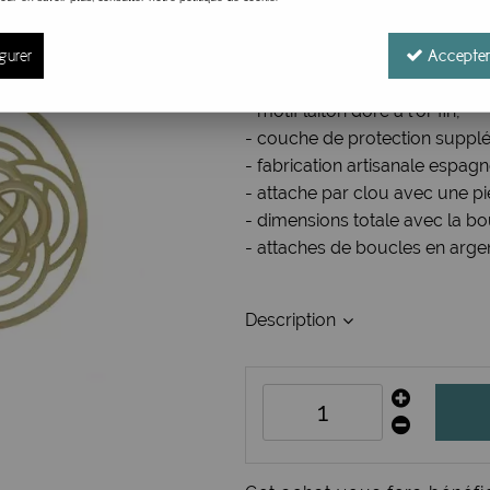
Réf. :
3111001
gurer
Accepter
Boucles d'oreilles originales et
- design fin et aéré, spirales e
- motif laiton doré à l'or fin,
- couche de protection supplé
- fabrication artisanale espagn
- attache par clou avec une pi
- dimensions totale avec la bo
- attaches de boucles en arge
Description