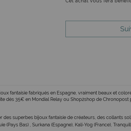
Cet achat vous fera bénéfi
Sui
oux fantaisie fabriqués en Espagne, vraiment beaux et coloré
tuite dès 35€ en Mondial Relay ou Shop2shop de Chronopost po
r des superbes bijoux fantaisie de créateurs, des
collants sol
uie (Pays Bas)
,
Surkana (Espagne)
,
Kali-Yog (France)
,
Tranquil