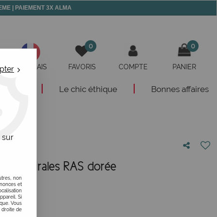
 MEME | PAIEMENT 3X ALMA
0
0
FRANÇAIS
FAVORIS
COMPTE
PANIER
pter
eautés
Le chic éthique
Bonnes affaires
 sur
illes spirales RAS dorée
utres, non
otre avis !
nnonces et
alisation
ppareil. Si
ique. Vous
 droite de