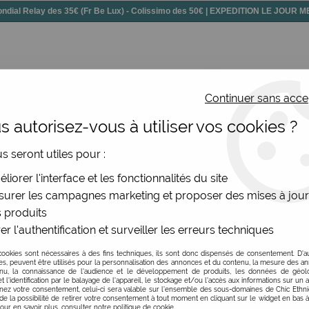
dial Relay des 35€ (Fr Be Lux) - Colissimo des 50€ | EXPEDITION LE JOUR
Continuer sans acce
 autorisez-vous à utiliser vos cookies ?
ssoires
Chaussures
Bijoux
Nouv
us seront utiles pour :
 d'oreilles spirales RAS dorée
liorer l'interface et les fonctionnalités du site
urer les campagnes marketing et proposer des mises à jour
 produits
er l'authentification et surveiller les erreurs techniques
Grandes boucles d'ore
cookies sont nécessaires à des fins techniques, ils sont donc dispensés de consentement. D'a
Soyez le premier à donner v
res, peuvent être utilisés pour la personnalisation des annonces et du contenu, la mesure des a
nu, la connaissance de l'audience et le développement de produits, les données de géoloc
t l'identification par le balayage de l'appareil, le stockage et/ou l'accès aux informations sur un a
34
,
00
€
TTC
ez votre consentement, celui-ci sera valable sur l’ensemble des sous-domaines de Chic Ethn
de la possibilité de retirer votre consentement à tout moment en cliquant sur le widget en bas à
Pour en savoir plus, consulter notre politique de cookie.