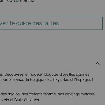
10
cier de
Point(s)
vez le guide des tailles
s. Découvrez le modèle : Boucles d'oreilles spirales
ur la France, la Belgique, les Pays Bas et l'Espagne !
ides rigolos
, des
collants femme
, des
leggings fantaisie
,
lo bio
et
Bluts éthiques
...