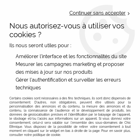
LIVRAISON OFFERTE : Mondial Relay des 35€ (Fr Be Lux) - Colissimo des
50€ | EXPEDITION LE JOUR MEME | PAIEMENT 3X ALMA
Continuer sans accepter
Nous autorisez-vous à utiliser vos
0
cookies ?
Ils nous seront utiles pour :
Accueil
>
Chaussures femme
Améliorer l'interface et les fonctionnalités du site
Mesurer les campagnes marketing et proposer
Chaussures chic et écologiques pour femme en cuir
des mises à jour sur nos produits
Chaussures femme en cuir artisanal, des chaussures
Gérer l'authentification et surveiller les erreurs
chics et féminines :
techniques
Chic ethnique, c'est aussi aussi des chaussures pour
Certains cookies sont nécessaires à des fins techniques, ils sont donc dispensés de
consentement. D'autres, non obligatoires, peuvent être utilisés pour la
femme ... Mais attention pas n'importe quelle chaussures
personnalisation des annonces et du contenu, la mesure des annonces et du
! Par exemple : la
Voir plus
marque espagnole El Naturalista
fait
contenu, la connaissance de l'audience et le développement de produits, les
données de géolocalisation précises et l'identification par le balayage de l'appareil,
la part belle au tannage végétal et trouve son inspiration
le stockage et/ou l'accès aux informations sur un appareil. Si vous donnez votre
consentement, celui-ci sera valable sur l’ensemble des sous-domaines de Chic
FILTRER
dans la nature. Leurs chaussures écologiques sont
Ethnique. Vous disposez de la possibilité de retirer votre consentement à tout
moment en cliquant sur le widget en bas à droite de la page. Pour en savoir plus,
vraiment très confortables. même confort pour les
consulter notre politique de cookie.