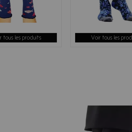
socquettes fines aussi, avec de vraiment belles couleurs. C
ère que les collants... Ce sont de superbes idées cadeaux c
r tous les produits
Voir tous les prod
haussettes homme
coton bio ou bambous !
emme :