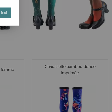
 tout
es qui ne seront pas réédités. Profitez-en tant qu'il en
Chaussette bambou douce
o femme
imprimée
es, des modèles coeurs carrément charmants, plusieurs
 de collants bohèmes à très grande fleur douce au couleurs
ettes sont gatées avec ces collants fantaisie fantastiques.
ue française...