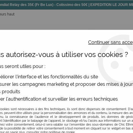
dial Relay des 35€ (Fr Be Lux) - Colissimo des 50€ | EXPEDITION LE JOUR
eurs haut
Continuer sans acce
 autorisez-vous à utiliser vos cookies ?
ssoires
Chaussures
Bijoux
Nouv
us seront utiles pour :
liorer l'interface et les fonctionnalités du site
urer les campagnes marketing et proposer des mises à jour
 produits
er l'authentification et surveiller les erreurs techniques
cookies sont nécessaires à des fins techniques, ils sont donc dispensés de consentement. D'a
res, peuvent être utilisés pour la personnalisation des annonces et du contenu, la mesure des a
nu, la connaissance de l'audience et le développement de produits, les données de géoloc
t l'identification par le balayage de l'appareil, le stockage et/ou l'accès aux informations sur un a
ez votre consentement, celui-ci sera valable sur l’ensemble des sous-domaines de Chic Ethn
de la possibilité de retirer votre consentement à tout moment en cliquant sur le widget en bas à
Pour en savoir plus, consulter notre politique de cookie.