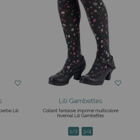
s
Lili Gambettes
perbe Lili
Collant fantaisie imprimé multicolore
hivernal Lili Gambettes
1/2
3/4