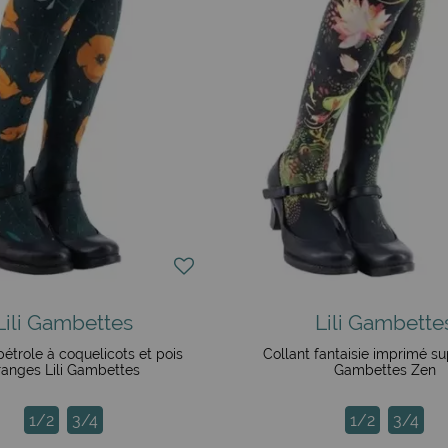
Lili Gambettes
Lili Gambette
pétrole à coquelicots et pois
Collant fantaisie imprimé su
ranges Lili Gambettes
Gambettes Zen
1/2
3/4
1/2
3/4