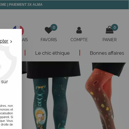
 MEME | PAIEMENT 3X ALMA
0
0
FRANÇAIS
FAVORIS
COMPTE
PANIER
pter
eautés
Le chic éthique
Bonnes affaires
 sur
utres, non
nnonces et
alisation
ppareil. Si
ique. Vous
 droite de