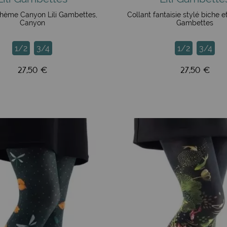
thème Canyon Lili Gambettes,
Collant fantaisie stylé biche et
Canyon
Gambettes
1/2
3/4
1/2
3/4
27,50 €
27,50 €