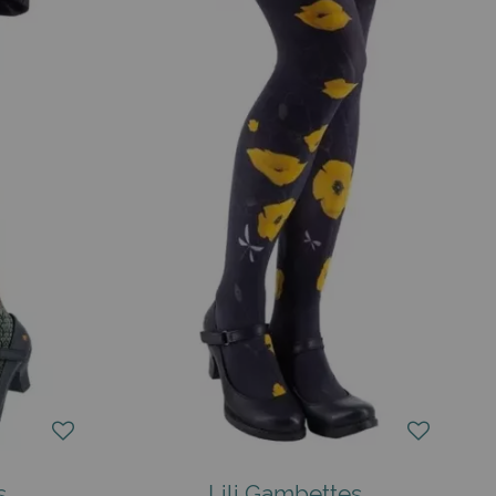
s
Lili Gambettes