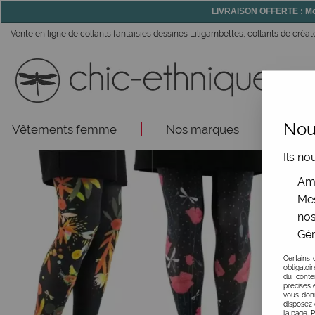
LIVRAISON OFFERTE : Mon
Vente en ligne de collants fantaisies dessinés Liligambettes, collants de créat
Nous
Vêtements femme
Nos marques
Acce
Ils no
Amé
Mes
nos
Gér
Certains 
obligatoi
du conte
précises e
vous donn
disposez 
la page. 