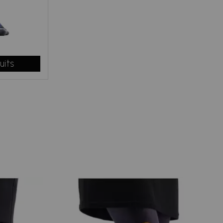
omme toujours Lili Gambettes fabrique des chaussettes
omme pour de nombreux articles de notre site de vente en
uits