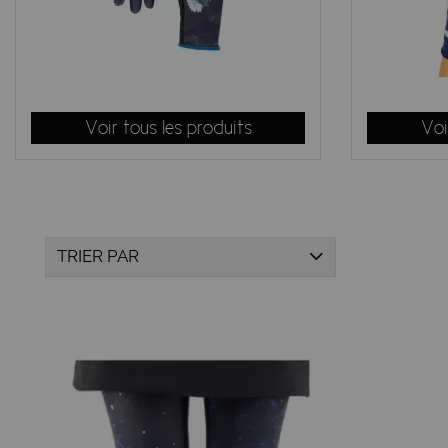
originales qui les ont déjà testés...
Chaussettes Lili Gambettes 2024 2025 :
Retrouvez toutes nos
chaussettes colorées femme
et les 
coton bio et des socquettes fines dans la même super mati
Voir tous les produits
Voi
ligne. Découvrez aussi une super idée cadeau avec
les c
Vente en ligne de collants Lili Gambettes et chaussettes f
TRIER PAR