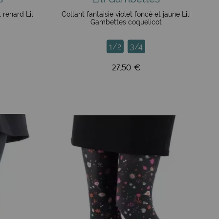
 renard Lili
Collant fantaisie violet foncé et jaune Lili
Gambettes coquelicot
1/2
3/4
27,50 €