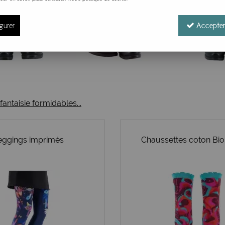
gurer
Accepter
antaisie formidables...
n 2025-2026 ! Il faut faire vos stocks aujourd'hui des classiqu
eggings imprimés
Chaussettes coton Bi
, les modèles bucoliques à grandes fleurs et beaux contrast
 un paysage de montagne plus intense. Il y a aussi une série
roussels hauts en couleurs, très funs comme on aime ! Vos gamb
 collants depuis plusieurs années sur les photos de la marq
antaisie dessinés