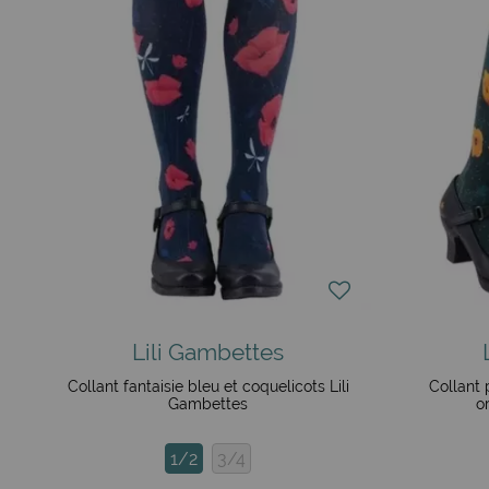
Lili Gambettes
Collant fantaisie bleu et coquelicots Lili
Collant 
Gambettes
o
1/2
3/4