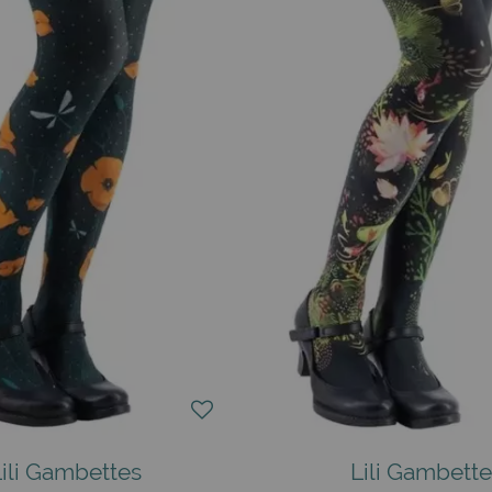
rdés, on trouvait des motifs floraux, des inspirations tropic
 pour habiller les gambettes ! Celles qui ont découvert cette 
 et subliment vos jambes tout en apportant une touche d'origi
r opacité et leur élasticité. Nos clients en boutique en raffol
t enlever quand on veut ? Tous les collants Lili Gambettes son
mode :
ent déjà à l'honneur. Aujourd'hui encore, ils continuent de rac
e avec deux jeunes gens au-dessus d'un champ de coquelicots,
'agisse de collants à pois, de collants à motifs, de collants b
de bas porte-jarretelles : nous privilégions l'humour et l'orig
Lili Gambettes
Lili Gambette
petite robe noire adorera rencontrer un collant Lili Gambette