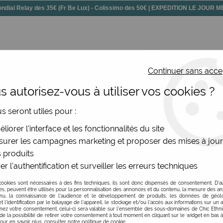
dial Relay des 35€ (Fr Be Lux) - Colissimo des 50€ | EXPEDITION LE JOUR
Continuer sans acce
 autorisez-vous à utiliser vos cookies ?
ssoires
Chaussures
Bijoux
Nouv
us seront utiles pour :
liorer l'interface et les fonctionnalités du site
urer les campagnes marketing et proposer des mises à jour
 produits
er l'authentification et surveiller les erreurs techniques
cookies sont nécessaires à des fins techniques, ils sont donc dispensés de consentement. D'a
res, peuvent être utilisés pour la personnalisation des annonces et du contenu, la mesure des a
nu, la connaissance de l'audience et le développement de produits, les données de géoloc
t l'identification par le balayage de l'appareil, le stockage et/ou l'accès aux informations sur un a
ez votre consentement, celui-ci sera valable sur l’ensemble des sous-domaines de Chic Ethn
de la possibilité de retirer votre consentement à tout moment en cliquant sur le widget en bas à
Pour en savoir plus, consulter notre politique de cookie.