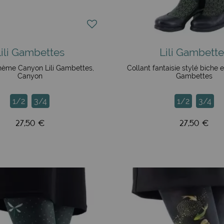
es qui aiment un brin de nostalgie et de magie, ces collants 
ures mythiques s’invitent sur vos jambes, pour un look à la fo
 ces dragons apportent une touche d’exotisme et de puissance à
tenues.
légant, ces collants offrent des motifs doux et subtils, parfait
Lili Gambettes
Lili Gambette
ice alsacienne continue d’enchanter avec ses créations comme
thème Canyon Lili Gambettes,
Collant fantaisie stylé biche e
ts.
Canyon
Gambettes
es cœurs rouges ou roses viennent orner vos jambes avec dél
inaisons de couleurs, ces collants évoquent les grands espace
1/2
3/4
1/2
3/4
27,50 €
27,50 €
a collection avec des thèmes encore plus poétiques et artisti
rènes, les carrousels, et les dragons stylisés reviennent dans
te. Les paysages de montagne et les motifs floraux bucolique
2024 205 est la collection de la liberté et de la maturité pour 
t moins nombreuses...
mme toujours, son lot de surprises ! La qualité et les couleur