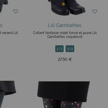
apportent une touche ludique à vos tenues.
is mystérieux et plein de charme.
 vos collants. Inspirés des traditions asiatiques, ils
s pour celles qui recherchent un style plus raffiné.
s
Lili Gambettes
 les « Ailes de la sagesse » ou des paysages bucoliques,
t renard Lili
Collant fantaisie violet foncé et jaune Lili
Gambettes coquelicot
icatesse et élégance.
s, la sérénité et l’évasion, parfaits pour celles qui
1/2
3/4
27,50 €
ques. De nouveaux motifs, tels que des fleurs délicates dans
 plusieurs déclinaisons, explorant des palettes de couleurs
s, signés Noémi Hurter, apportent quant à eux une douceur
le créateur de la marque ! Profitez mainteant des rééditions
s des collants ont une fois de plus été au rendez-vous,