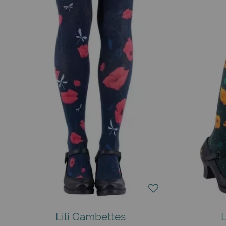
avec des motifs créatifs et audacieux. Parmi les thèmes abo
papillons, des danseuses, et de grands motifs spectaculaires
de ces collants de qualité, conçus pour durer.
Le collant original à sa marque française :
Les collants fantaisie sont dessinés avec amour et humour,
épaisseur de 50 deniers, sont réputés pour leur solidité, leu
?
Collant chic noir et rouge, ou collant tatouage que l’on peu
style, avec comme objectifs le rêve et l'originalité.
Collants intemporels, des créations fantaisie toujours à la 
Autrefois, les collants vintage et les collants dessinés étai
côté, un colibri jaune de l'autre, ou encore une balancell
plus.
Découvrez Lili Gambettes et soyez belle en collants, qu'il s
originaux. Le choix est vaste. Ici, pas de collants sexy ou 
Lili Gambettes
même dans des collants grande taille (jusqu'au 46). Votre 