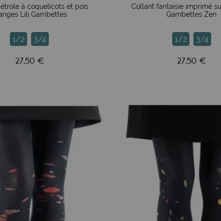
étrole à coquelicots et pois
Collant fantaisie imprimé su
anges Lili Gambettes
Gambettes Zen
1/2
3/4
1/2
3/4
tique en sont ravies, car ces collants ont une longue durée de 
alité du collant, assurant une visibilité sans démarcation sur t
27,50 €
27,50 €
une élasticité renforcée (16 % spandex/élasthanne), permettan
un 40 adulte. Les tailles 3 et 4 (L/XL du fabricant) conviennen
. Enfin, des collants originaux grande taille pour toutes les
entent une véritable bonne affaire. Pensez à tous les collants 
vous accompagne pendant 3 à 4 ans, voire bien plus si vous e
el pour ces collants premium qui sont là pour durer.
entueux tels que Bo-bun, Noémie Choupis, Ana Meian, Anne Wen
Atelier de Noémi. Ces illustrateurs apportent une créativité s
s uniques et originales.