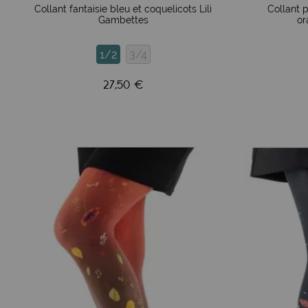
Collant fantaisie bleu et coquelicots Lili
Collant p
colorées.
Gambettes
or
Des collants fantaisie solides et confortables :
1/2
3/4
Solidité et confort sont au rendez-vous ! Nos clientes en bou
jetables ! Les motifs sont apposés par sublimation sur la tot
27,50 €
Le confort est également au cœur de la conception grâce à 
tailles allant de 10 ans (vérifié sur notre
Instagram
) jusqu'à 
validé depuis plusieurs années par nos nombreuses clientes
Collants Lili Gambettes : un bon investissement
Grâce à leur exceptionnelle durée de vie, ces collants représ
Gambettes, c'est la garantie d'un collant de qualité qui 
modèles qui tiennent plus de 6 à 7 ans ! Rien d'exceptionn
Des collants de créateurs français :
Pour ses dessins, la marque fait appel à des artistes tal
Busnel, Nicoletta Ceccoli, Emilie Menu et Noémi Hurter de l’
battus du collant noir, voile ou résille, pour offrir des pièce