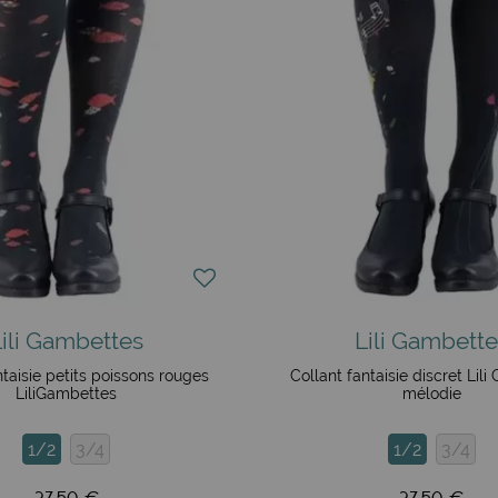
leggings fantaisie
(120 deniers), et les
socquettes fines et cha
 Ethnique et en ligne. Chic Ethnique est fier d'être le site 
ttes disponibles sur notre site de vente en ligne sont le choix
duire par ces pièces uniques, disponibles dans une large gamm
Lili Gambettes
Lili Gambette
ntaisie petits poissons rouges
Collant fantaisie discret Lil
LiliGambettes
mélodie
1/2
3/4
1/2
3/4
27,50 €
27,50 €