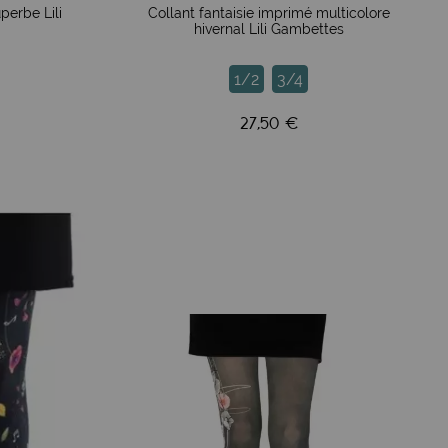
perbe Lili
Collant fantaisie imprimé multicolore
hivernal Lili Gambettes
1/2
3/4
vie et s’éloignent de la fast fashion. Finies les collants
oute la surface (360°).
27,50 €
t à la taille 1/2 (M/L du fabricant) de convenir à des
t jusqu'à une taille 46, toujours avec un grand confort,
 femmes !
filés que vous avez dû acheter au fil des ans... Lili
n prenez soin. De nombreuses clientes témoignent de
ger, Aurélie Blanz, Carine Hinder, Mathieu Mizzon, Mélanie
ans limites, qui permet à la marque de sortir des sentiers