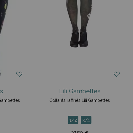
ussettes femme
de Lili Gambettes. Une gamme d'idées
de référence pour les collants Lili Gambettes depuis 2013.
 parfait pour celles qui cherchent des collants originaux et
e de motifs et de couleurs.
s
Lili Gambettes
i Gambettes
Collants raffinés Lili Gambettes
1/2
3/4
27,50 €