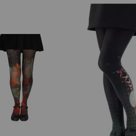
ollants femme vraiment uniques ? Lisez les avis de nos clientes
des rêves de collants, durables et confortables, alors testez
rez des collants graphiques de créateurs avec des modèles d
es simples et discrets avec tout de même de belles couleurs
 entre poésie et fantaisie
tinue de surprendre avec des collants fantaisie qui allient cr
dessins et des motifs qui évoquent un monde rempli de poésie,
 vos jambes, créant un équilibre parfait entre confort et esth
gneusement dessinés pour embellir vos tenues de manière uni
 intenses, dans des tons éclatants, qui s’entrelacent pour cré