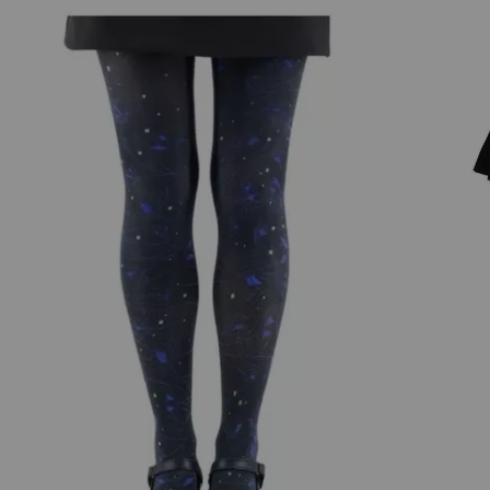
- Les quantités sont limitées ! Vous avez un doute sur ces c
que nous de la qualité de ces collants pour femme. Ce sont 
Collection Automne hiver 2025 2026 Lili Gambettes :
Une collection concentrée et pleine de vitamines ! Découv
animaux et des oiseaux ! Retrouvez surtout plus de modèl
conviendront aux plus sages d'entre vous !
Découvrez la nouvelle collection Lili Gambettes 2024-2025 :
Pour la saison automne-hiver 2024-2025, Lili Gambettes con
collection reflète l'âme artistique de la marque, avec des 
collants deviennent de véritables œuvres d'art à porter sur
Des motifs inédits pour sublimer vos tenues d'hiver
La collection 2024-2025 propose une palette de motifs soi
vous retrouverez :
Des motifs floraux multicolores : des fleurs vibrantes et
d’hiver.