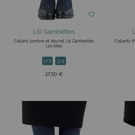
Des dessins de carrousels amusants : parfaits pour cell
Les sirènes, revisitées en plusieurs versions : ces créat
Des dragons asiatiques stylisés : colorés et majestueux,
captivent l’imaginaire et s’intègrent facilement dans vos 
De grandes fleurs pastels : pour un look plus discret et é
Lili Gambettes
Les dessins de Noémi Hurter : la talentueuse illustratr
Collant sombre et discret Lili Gambettes
Collants 
apportant une véritable poésie à chaque paire de collan
Lys bleu
Des collants avec des cœurs : pour les romantiques, d
Des paysages de montagne : disponibles en plusieurs décl
1/2
3/4
rêvent de grands horizons.
27,50 €
Pour cette hiver 2024, Lili Gambettes continue à enrichir s
des tons pastel, offrent une touche chic et élégante. Les si
variées, tout en gardant cette touche ludique et fantaisis
et une légèreté uniques à la collection. La collection hiver 
des collants "classiques" de LiliGambettes car elles seron
Lili Gambettes 2023-2024 : Coquelicot ou Vintage ?
La collection de collants fantaisie 2023-2024 a apporté, co