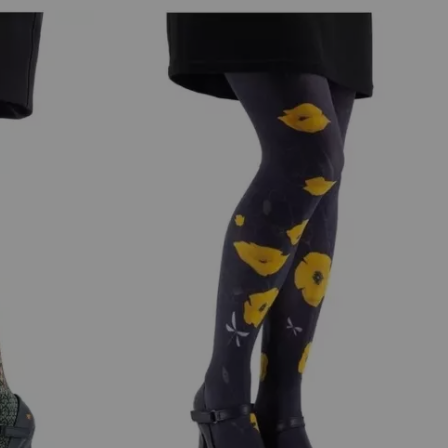
 Lili Gambettes sur les fiches articles, ils parlent mieux
-les vous aussi.
ingues, des petits rubans dessinés, des personnages, des
 ! Ce sera plus facile et de nombreux modèles
éativité et raffinement. Chaque modèle de la nouvelle
 de fantaisie, et de douceur. Cette année encore, les
étisme.
que et originale. Parmi les thèmes phares de cette année,
er des collants aussi lumineux que vos plus belles journées