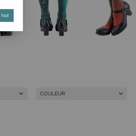
 tout
etite taille (taille ML = taille 1 et taille 2 à la fois)
COULEUR
z au panier" ! Des réassorts et rééditions sont