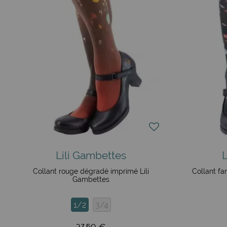
Vous retrouverez leurs motifs sur les
foulards en soie
, les
cadeaux originales que nous vous proposons en boutique Chic
Vente en ligne de collants de qualité premium et fantaisie :
Avec une expédition rapide garantie, les collants Lili Gambe
durables. Faites le choix de la qualité et laissez-vous sé
Lili Gambettes
Collant rouge dégradé imprimé Lili
Collant fa
Gambettes
1/2
3/4
27,50 €