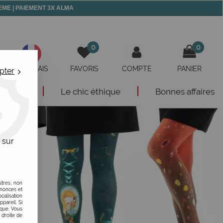
 MEME | PAIEMENT 3X ALMA
0
0
FRANÇAIS
FAVORIS
COMPTE
PANIER
pter
eautés
Le chic éthique
Bonnes affaires
 sur
utres, non
nnonces et
alisation
ppareil. Si
ique. Vous
 droite de