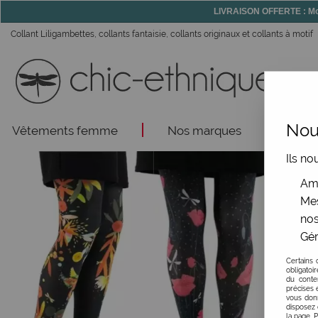
LIVRAISON OFFERTE : Mon
Collant Liligambettes, collants fantaisie, collants originaux et collants à motif
Nous
Vêtements femme
Nos marques
Acce
Ils no
Amé
Mes
nos
Gér
Certains 
obligatoi
du conte
précises e
vous donn
disposez 
la page. 