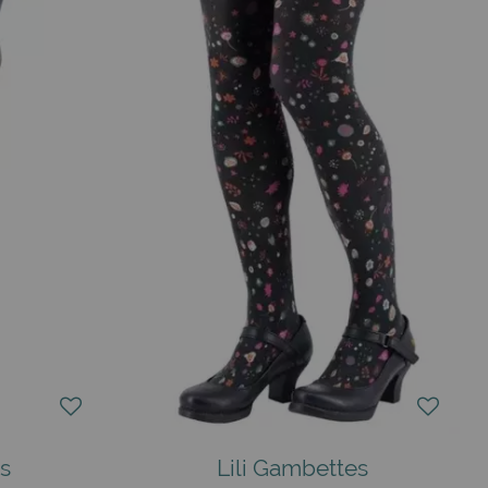
ales, des lettres amusantes, des personnages féeriques, des
collection en ont été enchantés par l'intensité et la poésie
nalité à une tenue plus discrète. Ces collants, avec leur
ent, et les avis sont unanimes. Alors, avez-vous déjà essayé
t fondés sur une idée simple : offrir une grande liberté de
onter de jolies histoires sur vos jambes. Une sorcière d'un
 c'est vous qui choisissez le collant qui vous ressemble le
as ou chaussettes, de collants dessinés ou de collants
inalité pour des femmes qui se sentent bien et elles-mêmes,
s
Lili Gambettes
, tout comme vos robes unies, en jean, ou vos jupes