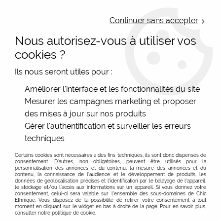
LIVRAISON OFFERTE : Mondial Relay des 35€ (Fr Be Lux) - Colissimo des
50€ | EXPEDITION LE JOUR MEME | PAIEMENT 3X ALMA
Continuer sans accepter
Nous autorisez-vous à utiliser vos
0
cookies ?
Ils nous seront utiles pour :
Accueil
>
Vêtements femme
>
Jupes
Améliorer l'interface et les fonctionnalités du site
Mesurer les campagnes marketing et proposer
des mises à jour sur nos produits
Vente en ligne de jupes originale, jupes portefeuille
En savoir plus sur nos jupes...
Gérer l'authentification et surveiller les erreurs
et jupes ethniques pour femme
techniques
FILTRER
Jupes originales et imprimées, jupes coton ou fluides,
vente en ligne :
Certains cookies sont nécessaires à des fins techniques, ils sont donc dispensés de
consentement. D'autres, non obligatoires, peuvent être utilisés pour la
Que vous soyez jupe droite, jupe boule ou encore jupe
personnalisation des annonces et du contenu, la mesure des annonces et du
NOUVEAU
contenu, la connaissance de l'audience et le développement de produits, les
portefeuille, vous trouverez sûrement, ici, une jupe qui
données de géolocalisation précises et l'identification par le balayage de l'appareil,
le stockage et/ou l'accès aux informations sur un appareil. Si vous donnez votre
vous convienne. Vous pouvez aussi en trouver dans
consentement, celui-ci sera valable sur l’ensemble des sous-domaines de Chic
Ethnique. Vous disposez de la possibilité de retirer votre consentement à tout
différents matériaux comme des jupes en coton
moment en cliquant sur le widget en bas à droite de la page. Pour en savoir plus,
consulter notre politique de cookie.
biologique, en laine feutrée ou en tissu synthétique