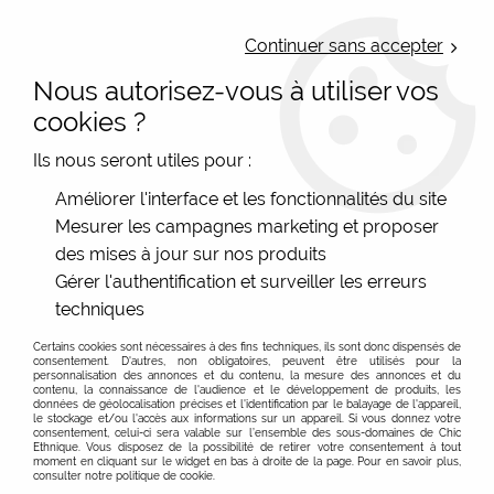
LIVRAISON OFFERTE : Mondial Relay des 35€ (Fr Be Lux) - Colissimo des
50€ | EXPEDITION LE JOUR MEME | PAIEMENT 3X ALMA
Continuer sans accepter
Nous autorisez-vous à utiliser vos
0
cookies ?
Ils nous seront utiles pour :
Accueil
>
Les marques
>
Atelier de Noémi
Améliorer l'interface et les fonctionnalités du site
Mesurer les campagnes marketing et proposer
Atelier de Noémi, des accessoires imprimés aux
des mises à jour sur nos produits
beaux dessins, made in france
Gérer l'authentification et surveiller les erreurs
Marque française d'accessoires mode colorés dessinés
En savoir plus sur l'Atelier de Noémi
techniques
par Noémi H
Certains cookies sont nécessaires à des fins techniques, ils sont donc dispensés de
FILTRER
Découvrez une créatrice française de talent, l'Atelier de
consentement. D'autres, non obligatoires, peuvent être utilisés pour la
personnalisation des annonces et du contenu, la mesure des annonces et du
Noémi ! Pour un sac cabas dessiné, une petite trousse
contenu, la connaissance de l'audience et le développement de produits, les
données de géolocalisation précises et l'identification par le balayage de l'appareil,
vraiment jolie et colorée, un étui à lunette original, un
le stockage et/ou l'accès aux informations sur un appareil. Si vous donnez votre
consentement, celui-ci sera valable sur l’ensemble des sous-domaines de Chic
porte monnaie femme superbe, une trousse à
Ethnique. Vous disposez de la possibilité de retirer votre consentement à tout
maquillage qui fait envie, c'est ici qu'il faut chercher...
moment en cliquant sur le widget en bas à droite de la page. Pour en savoir plus,
consulter notre politique de cookie.
Depuis 2006, Noémi Hurter (créatrice de la marque