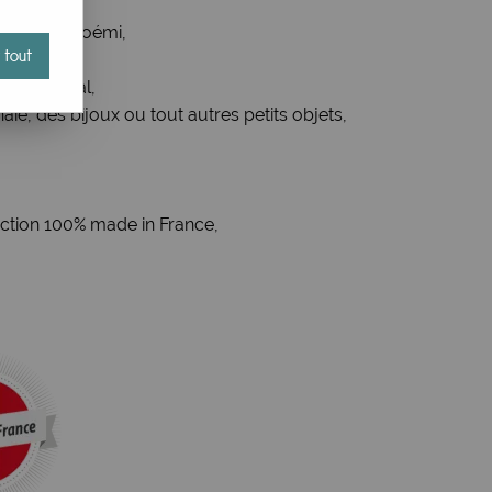
telier de Noémi,
 tout
uie,
nneau métal,
naie, des bijoux ou tout autres petits objets,
ection 100% made in France,