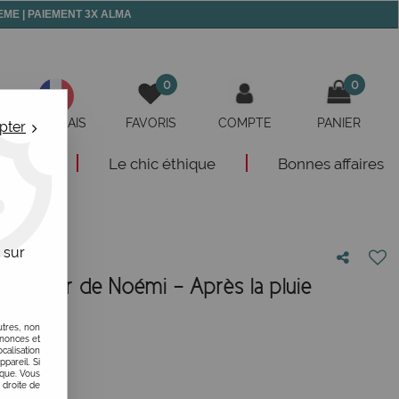
 MEME | PAIEMENT 3X ALMA
0
0
FRANÇAIS
FAVORIS
COMPTE
PANIER
pter
eautés
Le chic éthique
Bonnes affaires
 sur
Atelier de Noémi - Après la pluie
otre avis !
utres, non
nnonces et
alisation
ppareil. Si
ique. Vous
 droite de