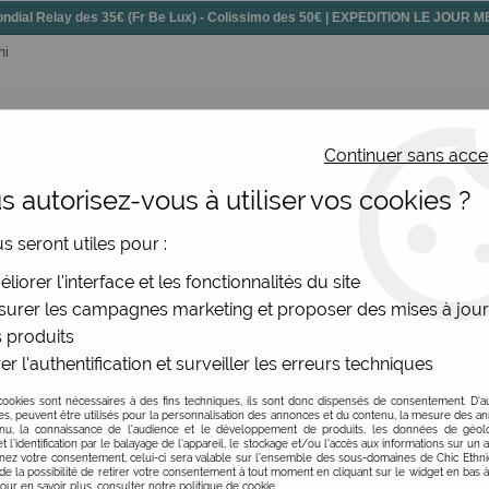
dial Relay des 35€ (Fr Be Lux) - Colissimo des 50€ | EXPEDITION LE JOUR
mi
Continuer sans acce
 autorisez-vous à utiliser vos cookies ?
ssoires
Chaussures
Bijoux
Nouv
us seront utiles pour :
femme Atelier de Noémi - Après la pluie
liorer l'interface et les fonctionnalités du site
urer les campagnes marketing et proposer des mises à jour
 produits
Porte-monnaie femme 
er l'authentification et surveiller les erreurs techniques
Soyez le premier à donner v
cookies sont nécessaires à des fins techniques, ils sont donc dispensés de consentement. D'a
res, peuvent être utilisés pour la personnalisation des annonces et du contenu, la mesure des a
nu, la connaissance de l'audience et le développement de produits, les données de géoloc
12
,
00
€
TTC
t l'identification par le balayage de l'appareil, le stockage et/ou l'accès aux informations sur un a
ez votre consentement, celui-ci sera valable sur l’ensemble des sous-domaines de Chic Ethn
de la possibilité de retirer votre consentement à tout moment en cliquant sur le widget en bas à
Pour en savoir plus, consulter notre politique de cookie.