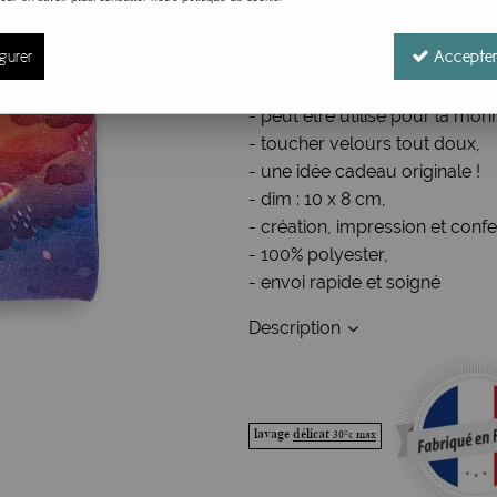
Réf. :
PMAPR
Petit porte monnaie fantaisie A
gurer
Accepter
- illustration thème Après la pl
- fermeture par zip avec un a
- peut être utilisé pour la mon
- toucher velours tout doux,
- une idée cadeau originale !
- dim : 10 x 8 cm,
- création, impression et conf
- 100% polyester,
- envoi rapide et soigné
Description