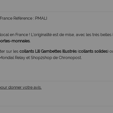
France Référence : PMALI
ocal en France ! L'originalité est de mise, avec les très belles
 portes-monnaies
.
ter
sur les
collants Lili Gambettes illustrés
(
collants solides
) o
en Mondial Relay et Shop2shop de Chronopost.
 pour donner votre avis.