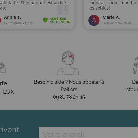
Besoin d’aide ? Nous appeler à
Dé
rte
Poitiers
retou
, LUX
09 81 78 29 45
rivent