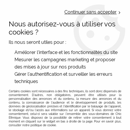
LIVRAISON OFFERTE : Mondial Relay des 35€ (Fr Be Lux) - Colissimo des
50€ | EXPEDITION LE JOUR MEME | PAIEMENT 3X ALMA
Continuer sans accepter
Nous autorisez-vous à utiliser vos
0
cookies ?
Ils nous seront utiles pour :
Accueil
>
Les marques
>
Atelier de Noémi
>
Grande trousse de
Améliorer l'interface et les fonctionnalités du site
voyage Suivre son coeur
Mesurer les campagnes marketing et proposer
des mises à jour sur nos produits
Gérer l'authentification et surveiller les erreurs
techniques
Certains cookies sont nécessaires à des fins techniques, ils sont donc dispensés de
consentement. D'autres, non obligatoires, peuvent être utilisés pour la
personnalisation des annonces et du contenu, la mesure des annonces et du
contenu, la connaissance de l'audience et le développement de produits, les
données de géolocalisation précises et l'identification par le balayage de l'appareil,
le stockage et/ou l'accès aux informations sur un appareil. Si vous donnez votre
consentement, celui-ci sera valable sur l’ensemble des sous-domaines de Chic
Ethnique. Vous disposez de la possibilité de retirer votre consentement à tout
moment en cliquant sur le widget en bas à droite de la page. Pour en savoir plus,
consulter notre politique de cookie.