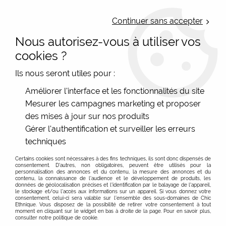
LIVRAISON OFFERTE : Mondial Relay des 35€ (Fr Be Lux) - Colissimo des
50€ | EXPEDITION LE JOUR MEME | PAIEMENT 3X ALMA
Continuer sans accepter
Nous autorisez-vous à utiliser vos
0
cookies ?
Ils nous seront utiles pour :
Accueil
>
Les marques
>
Akiko et Iuko
Améliorer l'interface et les fonctionnalités du site
Mesurer les campagnes marketing et proposer
des mises à jour sur nos produits
Akiko, Iuko et Mamaya : trois marques des mêmes
En savoir plus sur la marque et son éthique
Gérer l'authentification et surveiller les erreurs
créateurs pour une mode femme éthique, fluide et
techniques
originale
FILTRER
Dans cette catégorie, vous retrouvez Akiko, Iuko et
Certains cookies sont nécessaires à des fins techniques, ils sont donc dispensés de
consentement. D'autres, non obligatoires, peuvent être utilisés pour la
Mamaya, trois marques créées par les mêmes
personnalisation des annonces et du contenu, la mesure des annonces et du
contenu, la connaissance de l'audience et le développement de produits, les
créateurs et pensées dans un même esprit : proposer
données de géolocalisation précises et l'identification par le balayage de l'appareil,
le stockage et/ou l'accès aux informations sur un appareil. Si vous donnez votre
des vêtements femme originaux, agréables à porter,
consentement, celui-ci sera valable sur l’ensemble des sous-domaines de Chic
Ethnique. Vous disposez de la possibilité de retirer votre consentement à tout
accessibles en prix et fabriqués avec une vraie attention
moment en cliquant sur le widget en bas à droite de la page. Pour en savoir plus,
portée à l’humain. Cette précision est importante, car elle
consulter notre politique de cookie.