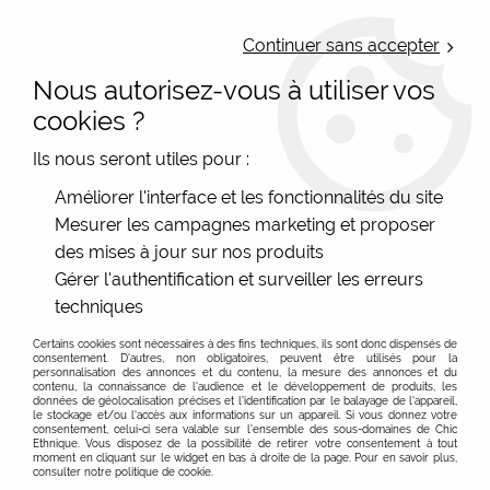
LIVRAISON OFFERTE : Mondial Relay des 35€ (Fr Be Lux) - Colissimo des
50€ | EXPEDITION LE JOUR MEME | PAIEMENT 3X ALMA
Continuer sans accepter
Nous autorisez-vous à utiliser vos
0
cookies ?
Ils nous seront utiles pour :
Accueil
>
Les marques
>
Orientique
>
Blouse imprimée fluide
Améliorer l'interface et les fonctionnalités du site
Orientique
Mesurer les campagnes marketing et proposer
des mises à jour sur nos produits
Gérer l'authentification et surveiller les erreurs
techniques
Certains cookies sont nécessaires à des fins techniques, ils sont donc dispensés de
consentement. D'autres, non obligatoires, peuvent être utilisés pour la
personnalisation des annonces et du contenu, la mesure des annonces et du
contenu, la connaissance de l'audience et le développement de produits, les
données de géolocalisation précises et l'identification par le balayage de l'appareil,
le stockage et/ou l'accès aux informations sur un appareil. Si vous donnez votre
consentement, celui-ci sera valable sur l’ensemble des sous-domaines de Chic
Ethnique. Vous disposez de la possibilité de retirer votre consentement à tout
moment en cliquant sur le widget en bas à droite de la page. Pour en savoir plus,
consulter notre politique de cookie.