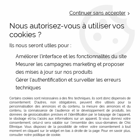
LIVRAISON OFFERTE : Mondial Relay des 35€ (Fr Be Lux) - Colissimo des
50€ | EXPEDITION LE JOUR MEME | PAIEMENT 3X ALMA
Continuer sans accepter
Nous autorisez-vous à utiliser vos
0
cookies ?
Ils nous seront utiles pour :
Accueil
>
Les marques
>
Mam'Zelle Caboche
>
Améliorer l'interface et les fonctionnalités du site
Boucles d'oreilles
>
Boucles d'oreilles vintage feuilles
Mesurer les campagnes marketing et proposer
Mam'Zelle Caboche
des mises à jour sur nos produits
Gérer l'authentification et surveiller les erreurs
techniques
Certains cookies sont nécessaires à des fins techniques, ils sont donc dispensés de
consentement. D'autres, non obligatoires, peuvent être utilisés pour la
personnalisation des annonces et du contenu, la mesure des annonces et du
contenu, la connaissance de l'audience et le développement de produits, les
données de géolocalisation précises et l'identification par le balayage de l'appareil,
le stockage et/ou l'accès aux informations sur un appareil. Si vous donnez votre
consentement, celui-ci sera valable sur l’ensemble des sous-domaines de Chic
Ethnique. Vous disposez de la possibilité de retirer votre consentement à tout
moment en cliquant sur le widget en bas à droite de la page. Pour en savoir plus,
consulter notre politique de cookie.