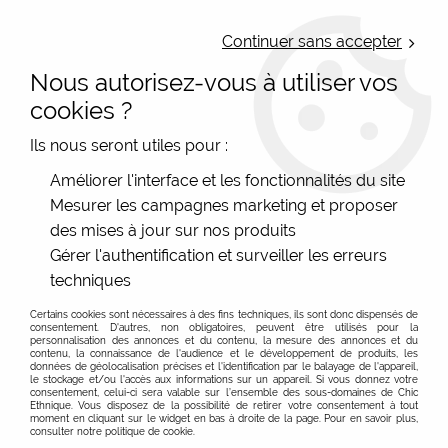
LIVRAISON OFFERTE : Mondial Relay des 35€ (Fr Be Lux) - Colissimo des
50€ | EXPEDITION LE JOUR MEME | PAIEMENT 3X ALMA
Continuer sans accepter
Nous autorisez-vous à utiliser vos
0
cookies ?
Ils nous seront utiles pour :
Accueil
>
Les marques
>
RAS Bijoux chic
>
Grandes boucles
Améliorer l'interface et les fonctionnalités du site
d'oreilles colorées RAS
Mesurer les campagnes marketing et proposer
des mises à jour sur nos produits
Gérer l'authentification et surveiller les erreurs
techniques
Certains cookies sont nécessaires à des fins techniques, ils sont donc dispensés de
consentement. D'autres, non obligatoires, peuvent être utilisés pour la
personnalisation des annonces et du contenu, la mesure des annonces et du
contenu, la connaissance de l'audience et le développement de produits, les
données de géolocalisation précises et l'identification par le balayage de l'appareil,
le stockage et/ou l'accès aux informations sur un appareil. Si vous donnez votre
consentement, celui-ci sera valable sur l’ensemble des sous-domaines de Chic
Ethnique. Vous disposez de la possibilité de retirer votre consentement à tout
moment en cliquant sur le widget en bas à droite de la page. Pour en savoir plus,
consulter notre politique de cookie.