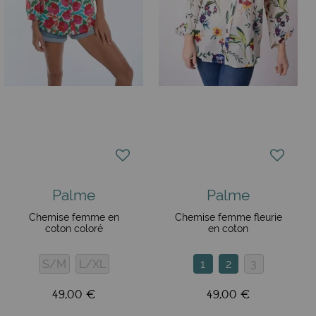
Palme
Palme
Chemise femme en
Chemise femme fleurie
coton coloré
en coton
S/M
L/XL
1
2
3
49,00 €
49,00 €