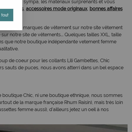
es aux coupes sympa, les matériaux surprenants et vous
 ethniques
,
accessoires mode originaux
,
bonnes affaires
 tout
e nombreuses marques de vêtement sur notre site vêtement
e sur notre site de vêtements... Quelques tailles XXL, taille
pérons que notre boutique indépendante vetement femme
alitative.
p de coeur pour les collants Lili Gambettes, Chic
eurs sauts de puces, nous avons atterri dans un bel espace
une boutique Chic, ni une boutique ethnique, nous sommes
rtout de la marque française Rhum Raisin), mais très loin
settes femme aussi), d'ailleurs jetez un oeil à nos