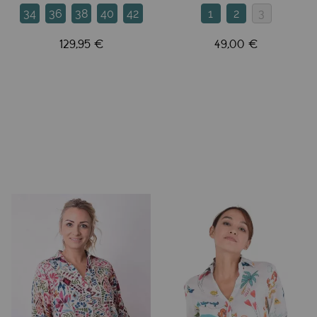
34
36
38
40
42
1
2
3
129,95 €
49,00 €