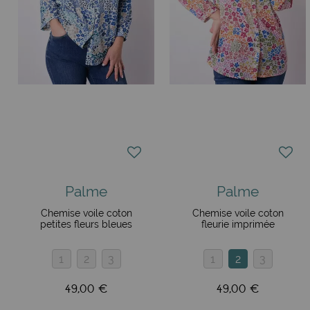
Palme
Palme
Chemise voile coton
Chemise voile coton
petites fleurs bleues
fleurie imprimée
1
2
3
1
2
3
49,00 €
49,00 €