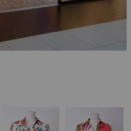
, Mango, Primark, dans le batiment. Mais de nombreuses
ui disparaitrons l'année suivante n'a pas d'importance...
 vos mains dans nos rayons vous permettrai aussi de
ur la première fois. Comme elles disent si bien : "Ici,
t, alors vous verrez des tops coton bio vert d'eau, des
les quand les chaleurs vont arriver. Pour les jupes, nous
e fois les marques
Orientique
(Australie) et
Blutsgeschwister
ment vintage vif et la marque australienne ressemeble un
u 50 ! Le printemps été 2023 signe aussi le retour de
t de ne pas satisfaire une partie de la clientèle. Dans notre
ifférent assumé !