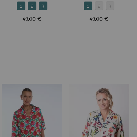
1
2
3
1
2
3
49,00 €
49,00 €