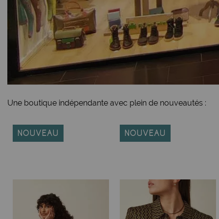
retrouvent des étiquettes de grandes marques occidentale
fabriques ne mettent pas d'étiquettes (elles sont positionn
Bref nous travaillons avec des fabriquants responsables, ce
comprendre la différence avec ces produits, en un instant
vous ne vendez pas du chiffon !"
Et la collection printemps été 2023 ?
Elle est franchement très belle, pleine de vivacité et de c
Une boutique indépendante avec plein de nouveautés :
robes fluides imprimées vertes foncé, mais aussi des panta
avons plus de jupes midi et de jupes fluides que d'habitud
(Allemagne)
. Ces deux marques sont vraiement éthiques et
NOUVEAU
NOUVEAU
peu à Desigual en style, très coloré et qui frappe l'oeil aut
Princesse Nomade, marque française qui vient d'être rache
En conclusion : les boutiques indépendantes sont donc très l
petite boutique indépendante les choix sont clairement orien