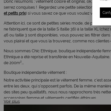
Donc résumons : vêtement coloré et original, ok,
tenues du
serrez conquises ! Regardez une petite sélection en desso
Confi
et petits prix
) si vous savez ce que vous voulez voir !
Attention ici, ce sont de petites séries mode, de petites
ne fabriquent que de la taille S (taille 36) à la taille XL (ch
46 ou taille 3 sont disponibles, vous pouvez les filtrer 
vous plairai et que vous la trouverez, comme nos clientes 
Nous sommes Chic Ethnique, boutique indépendante femme de
Ethnique a été reprise et transférée en Nouvelle-Aquitaine.
de 200m²...
Boutique indépendante vêtement :
Notre activitée principale est le vêtement femme, c'est a
entre les deux, qui s'opposent parfois. De la même manière
des sites peu qualitatifs, nous nous rapprochons très nette
accessoires femme et
vêtements certifiés éthiques
...
Voir plus
Une boutique indépendante c'est quoi ?