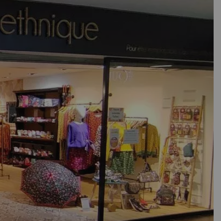
e une petite structure la plupart du temps. Si vous
un profil se dégager avec un gérant, quasiment toujours
épendant", en effet, la gérante-créatrice du concept store va
és par ses disponibilitées et en cas d'absence, la boutique
et de passion. Notez que les commandes de vêtements sont
...
Vous retrouverez alors des produits moins chers, plus
ns pas ce choix, le risque est trop grand de présenter des
ait, les clientes ne peuvent se rendre compte de la réalité
faite par le revendeur. C'est une stratégie pour le plus
t, pas l'humain. Alors les revendeurs sont libres et
au détriment des matériaux, mais surtout au détriment des
ques ont une image à développer, préserver et bonnifier,
 un scandale comme celui du Ranna Plazza, ou les ouviers
dence...
ation des décombres, les journalistes et les habitants