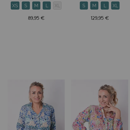
XS
S
M
L
XL
S
M
L
XL
89,95 €
129,95 €