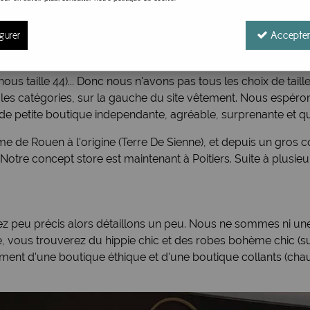
rables et engagées
, ok... il n'y a plus qu'à essayer les rob
us ou cherchez dans les catégories (
vêtement femme chic ou
gurer
Accepter
 quantités de vêtements femme, peu de réassorts... De plus d
ez nous taille 44)... Donc nous n'avons pas tous les choix de taill
dans les catégories, sur la gauche du site vêtement. Nous es
de petite boutique independante, agréable, surprenante et qu
 Rouen à l'origine (Terre De Sienne), et depuis un gros cou
 Notre concept store est maintenant à Poitiers. Suite à plusi
ssez peu précis alors détaillons un peu. Nous ne sommes ni 
, vous trouverez du hippie chic et des robes bohème chic (su
ment d'une boutique éthique et d'une boutique collants (chaus