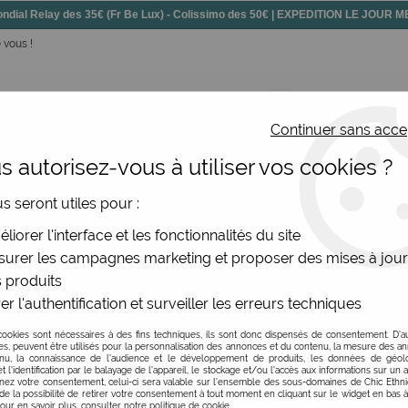
dial Relay des 35€ (Fr Be Lux) - Colissimo des 50€ | EXPEDITION LE JOUR
 vous !
Continuer sans acce
 autorisez-vous à utiliser vos cookies ?
ssoires
Chaussures
Bijoux
Nouv
us seront utiles pour :
liorer l'interface et les fonctionnalités du site
arque mode orginale Iez !
urer les campagnes marketing et proposer des mises à jour
 produits
Ethnique
er l'authentification et surveiller les erreurs techniques
avec des couleurs, une mode originale, vintage ou éthique. I
cookies sont nécessaires à des fins techniques, ils sont donc dispensés de consentement. D'a
imprimés femme fleuris (parfois un brin rétro), les matièr
res, peuvent être utilisés pour la personnalisation des annonces et du contenu, la mesure des a
nu, la connaissance de l'audience et le développement de produits, les données de géoloc
"fun".
t l'identification par le balayage de l'appareil, le stockage et/ou l'accès aux informations sur un a
ez votre consentement, celui-ci sera valable sur l’ensemble des sous-domaines de Chic Ethn
 tend vers le durable (cotons bio, bambou, tencel et polyester
de la possibilité de retirer votre consentement à tout moment en cliquant sur le widget en bas à
Pour en savoir plus, consulter notre politique de cookie.