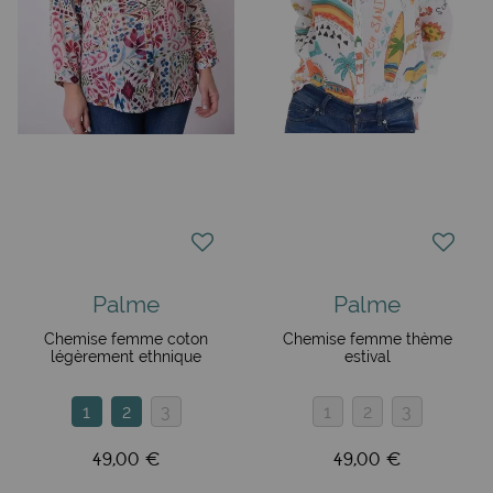
Palme
Palme
Chemise femme coton
Chemise femme thème
légèrement ethnique
estival
1
2
3
1
2
3
49,00 €
49,00 €