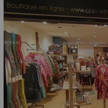
C'est une boutique le plus souvent unique, gérée par des pe
regardez Instagram ou Facebook avec attention sur les m
une femme qui gère, achète et vend les articles qui lui plai
sélectionner les produits qui lui correspondent avec une gra
peut-être fermée temporairement... Ce sont des entrepris
faites plusieurs mois avant la réception (souvent 5 à 6 moi
Une petite boutique indépendante de marque :
Parfois, les petites boutiques indépendantes font aussi leu
synthétiques, généralement sans marques, et le plus souve
vêtements femme dont les conditions de fabrications sont pr
du commmerce, qui dépend surtout des marges pratiquées... 
souvent satisfaire un maximum de clientes, les marques "No-
pratique des marges parfois très déraisonnables, sur des p
ouvriers et ouvrières textiles, qui peuvent être, même encor
elles fonctionnent sur un rapport de confiance qui peut s'
textiles ont été forcés de travailler dans un immeuble dont
1138 personnes, principalement de jeunes ouvrières, meure