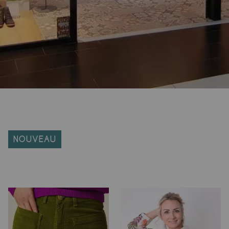
s : Auchan (In extenso), Camaïeu, H&M, Carrefour, Benetton
ées après coup) et l'image de marques vraiment inconnues et q
la explique des tarifs plus élevés... Mais le fait de ballader
, comme de nombreuses femmes qui découvrent Chic Ethnique po
ouleurs... Nous avons une tendance assez régulière avec le ver
lons fluides en viscose Ecovero écologique et ultra confortab
e ! Nous avons le grand plaisir de présenter pour la premièr
 écologiques ! La marque allemande fabrique plutôt du vête
NOUVEAU
ant que l'imagination, et cela avec des grandes tailles jusqu'a
tée. Longue vie à Princesse Nomade...
ibres, mais la sélection reposant sur peu de gens le risque es
tés : qualité/prix, éthique de fabrication, écologie et style d