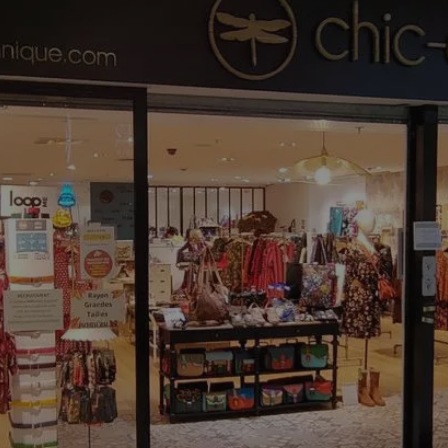
rsonnes et pas par un groupe financier... Unique, cela indiqu
ots clés des
marques originales
que vous aimez, vous verrez 
sent... Un peu plus de précisions ? On trouve là l'idée de "ind
nde liberté. Par contre, les horaires d'ouverture seront limit
es assez fragiles mais tenues par des femmes de caractère 
s auparavant), ce qui demande un peu de flair, voire de chance
rs achats auprès de grossistes parisiens au fil de la saison. 
nt de moins bonne qualité. Chez Chic Ethnique, nous ne faiso
obablement mauvaises... Le prix a parfois un vrai sens et en f
En effet, les marques, petites ou grandes, limitent la marge 
name" ne sont pas dans cette considération et visent le profi
roduits et des vêtements fabriqués à bas coût. Ceci se fait 
e, maltraités (
scandale des Ouïghours
par exemple). Les mar
éffondrer en un instant si l'on apprend leur implication dans
 les autres utilisateurs avaient été évacués par mesure de pru
nt. 2000 autres sont blessées. Evidememment, lors de l'évacu