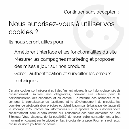
LIVRAISON OFFERTE : Mondial Relay des 35€ (Fr Be Lux) - Colissimo des
50€ | EXPEDITION LE JOUR MEME | PAIEMENT 3X ALMA
Continuer sans accepter
Nous autorisez-vous à utiliser vos
0
cookies ?
Ils nous seront utiles pour :
Accueil
>
Les marques
>
Yaya Factory - Bijoux
>
Améliorer l'interface et les fonctionnalités du site
Bagues Bracelets Colliers supports à caps 38mm taille M
>
Mesurer les campagnes marketing et proposer
Bracelet Jonc support 38 mm Yaya Factory
des mises à jour sur nos produits
Gérer l'authentification et surveiller les erreurs
techniques
Certains cookies sont nécessaires à des fins techniques, ils sont donc dispensés de
consentement. D'autres, non obligatoires, peuvent être utilisés pour la
personnalisation des annonces et du contenu, la mesure des annonces et du
contenu, la connaissance de l'audience et le développement de produits, les
données de géolocalisation précises et l'identification par le balayage de l'appareil,
le stockage et/ou l'accès aux informations sur un appareil. Si vous donnez votre
consentement, celui-ci sera valable sur l’ensemble des sous-domaines de Chic
Ethnique. Vous disposez de la possibilité de retirer votre consentement à tout
moment en cliquant sur le widget en bas à droite de la page. Pour en savoir plus,
consulter notre politique de cookie.