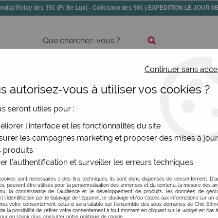
dial Relay des 35€ (Fr Be Lux) - Colissimo des 50€ | EXPEDITION LE JOUR
Continuer sans acce
ssoires
Chaussures
Bijoux
Nouv
 autorisez-vous à utiliser vos cookies ?
envoyer « Le meilleur est à venir » à graines gravées
us seront utiles pour :
Editions de Mai
liorer l'interface et les fonctionnalités du site
urer les campagnes marketing et proposer des mises à jour
Carte à envoyer « Le 
 produits
1
Avis
Donnez 
er l'authentification et surveiller les erreurs techniques
4
,
80
€
TTC
cookies sont nécessaires à des fins techniques, ils sont donc dispensés de consentement. D'a
res, peuvent être utilisés pour la personnalisation des annonces et du contenu, la mesure des a
nu, la connaissance de l'audience et le développement de produits, les données de géoloc
t l'identification par le balayage de l'appareil, le stockage et/ou l'accès aux informations sur un a
Réf. :
TG51
ez votre consentement, celui-ci sera valable sur l’ensemble des sous-domaines de Chic Ethn
de la possibilité de retirer votre consentement à tout moment en cliquant sur le widget en bas à
Carte originale avec graines 
Pour en savoir plus, consulter notre politique de cookie.