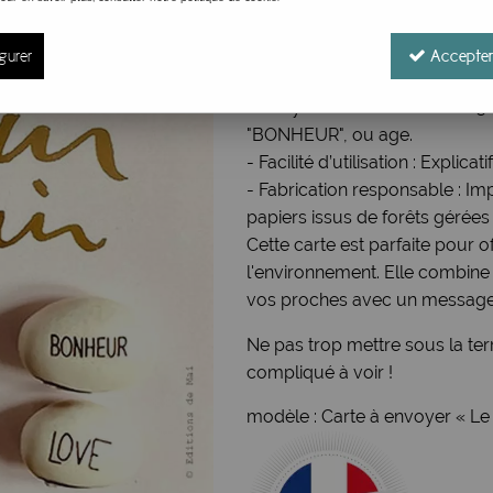
- Dimensions de la carte : 10,5
- Inclus : Carte imprimée ave
gurer
Accepter
- Message ludique : Après plan
la cotylédone en seulement 3 à
"BONHEUR", ou age.
- Facilité d’utilisation : Expli
- Fabrication responsable : I
papiers issus de forêts gérée
Cette carte est parfaite pour o
l'environnement. Elle combine
vos proches avec un message q
Ne pas trop mettre sous la terr
compliqué à voir !
modèle : Carte à envoyer « Le 