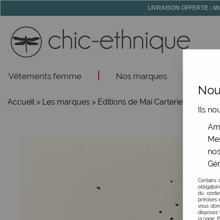
LIVRAISON OFFERTE : Mon
Vêtements femme
Nos marques
Acce
Nous
Accueil
>
Les marques
>
Editions de Mai Carterie
>
Carte à 
Ils no
Amé
Mes
nos
Gér
Certains 
obligatoi
du conte
précises e
vous donn
disposez 
la page. 