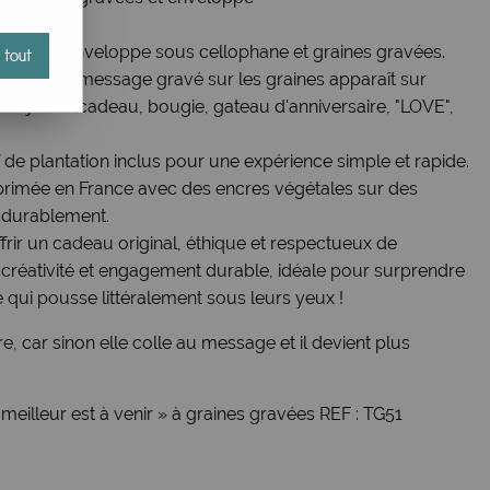
 × 10,5 cm
c dorure, enveloppe sous cellophane et graines gravées.
 tout
tation, le message gravé sur les graines apparaît sur
 6 jours (cadeau, bougie, gateau d'anniversaire, "LOVE",
catif de plantation inclus pour une expérience simple et rapide.
mprimée en France avec des encres végétales sur des
s durablement.
ffrir un cadeau original, éthique et respectueux de
 créativité et engagement durable, idéale pour surprendre
ui pousse littéralement sous leurs yeux !
e, car sinon elle colle au message et il devient plus
meilleur est à venir » à graines gravées REF : TG51