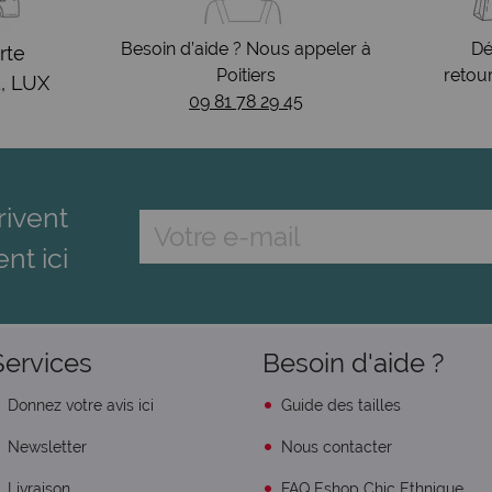
Besoin d’aide ? Nous appeler à
Dé
rte
Poitiers
retou
, LUX
09 81 78 29 45
rivent
ent ici
Services
Besoin d'aide ?
Donnez votre avis ici
Guide des tailles
Newsletter
Nous contacter
Livraison
FAQ Eshop Chic Ethnique