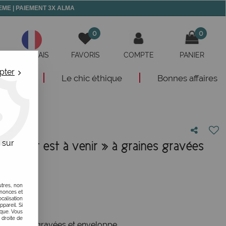
 MEME | PAIEMENT 3X ALMA
0
0
FRANÇAIS
FAVORIS
COMPTE
PANIER
pter
eautés
Le chic éthique
Bonnes affaires
 sur
meilleur est à venir » à graines gravées
votre avis
utres, non
nnonces et
alisation
ppareil. Si
ique. Vous
 droite de
de haricots gravées et enveloppe