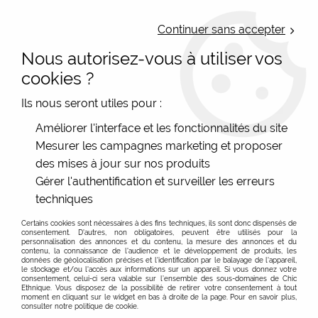
LIVRAISON OFFERTE : Mondial Relay des 35€ (Fr Be Lux) - Colissimo des
50€ | EXPEDITION LE JOUR MEME | PAIEMENT 3X ALMA
Continuer sans accepter
Nous autorisez-vous à utiliser vos
0
cookies ?
Ils nous seront utiles pour :
Accueil
>
Les marques
>
Editions de Mai Carterie
>
Carte
Améliorer l'interface et les fonctionnalités du site
félicitations cigogne Lisa Masse + env
Mesurer les campagnes marketing et proposer
des mises à jour sur nos produits
Gérer l'authentification et surveiller les erreurs
techniques
Certains cookies sont nécessaires à des fins techniques, ils sont donc dispensés de
consentement. D'autres, non obligatoires, peuvent être utilisés pour la
personnalisation des annonces et du contenu, la mesure des annonces et du
contenu, la connaissance de l'audience et le développement de produits, les
données de géolocalisation précises et l'identification par le balayage de l'appareil,
le stockage et/ou l'accès aux informations sur un appareil. Si vous donnez votre
consentement, celui-ci sera valable sur l’ensemble des sous-domaines de Chic
Ethnique. Vous disposez de la possibilité de retirer votre consentement à tout
moment en cliquant sur le widget en bas à droite de la page. Pour en savoir plus,
consulter notre politique de cookie.