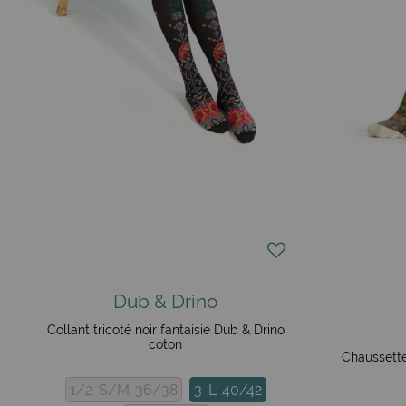
Dub & Drino
Collant tricoté noir fantaisie Dub & Drino
coton
Chaussette
1/2-S/M-36/38
3-L-40/42