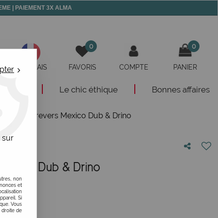
 MEME | PAIEMENT 3X ALMA
0
0
FRANÇAIS
FAVORIS
COMPTE
PANIER
pter
eautés
Le chic éthique
Bonnes affaires
ssettes à revers Mexico Dub & Drino
 sur
 Mexico Dub & Drino
utres, non
otre avis !
nnonces et
alisation
ppareil. Si
ique. Vous
 droite de