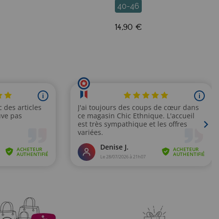
40-46
14,90 €