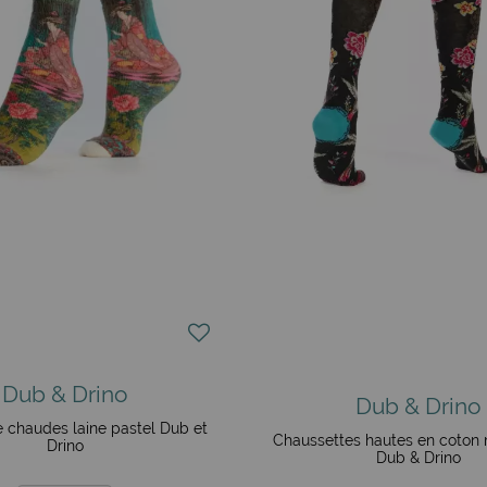
Dub & Drino
Dub & Drino
 chaudes laine pastel Dub et
Chaussettes hautes en coton 
Drino
Dub & Drino