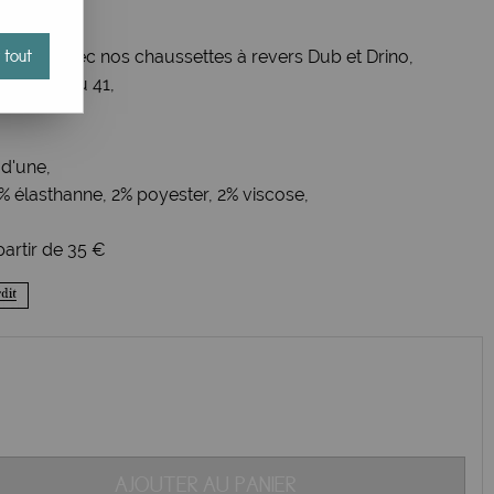
antes avec nos chaussettes à revers Dub et Drino,
 tout
ue du 36 au 41,
 d'une,
% élasthanne, 2% poyester, 2% viscose,
 partir de 35 €
AJOUTER AU PANIER