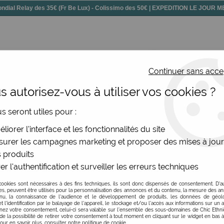
dial Relay des 35€ (Fr Be Lux) - Colissimo des 50€ | EXPEDITION LE JOUR
Continuer sans acce
 autorisez-vous à utiliser vos cookies ?
ssoires
Chaussures
Bijoux
Nouv
us seront utiles pour :
ettes fantaisie rigolotes à motifs et socquettes femme
>
Chau
liorer l'interface et les fonctionnalités du site
urer les campagnes marketing et proposer des mises à jour
 produits
er l'authentification et surveiller les erreurs techniques
Chaussettes à revers
cookies sont nécessaires à des fins techniques, ils sont donc dispensés de consentement. D'a
Soyez le premier à donner v
res, peuvent être utilisés pour la personnalisation des annonces et du contenu, la mesure des a
nu, la connaissance de l'audience et le développement de produits, les données de géoloc
t l'identification par le balayage de l'appareil, le stockage et/ou l'accès aux informations sur un a
14
,
50
€
TTC
ez votre consentement, celui-ci sera valable sur l’ensemble des sous-domaines de Chic Ethn
de la possibilité de retirer votre consentement à tout moment en cliquant sur le widget en bas à
Pour en savoir plus, consulter notre politique de cookie.