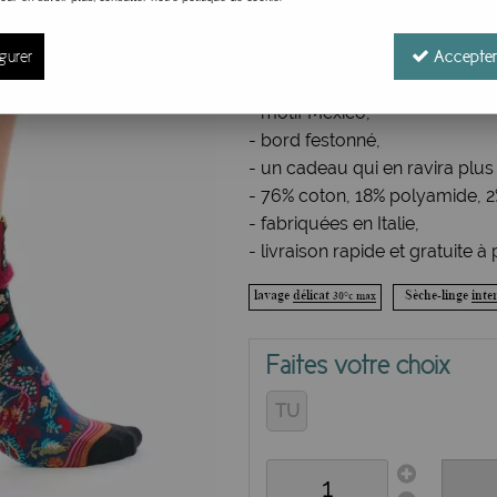
Réf. :
DRIN678
gurer
Optez pour les couleurs charm
Accepter
- coton majoritaire, taille uniq
- motif Mexico,
- bord festonné,
- un cadeau qui en ravira plus
- 76% coton, 18% polyamide, 2
- fabriquées en Italie,
- livraison rapide et gratuite à
Faites votre choix
TU