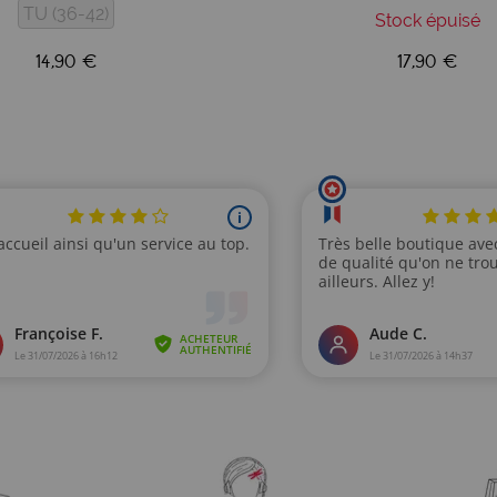
TU (36-42)
Stock épuisé
14,90 €
17,90 €